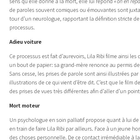
sens qu’elle donne à la mort, elle lui répond
« on en repa
de paroles souvent comiques ou émouvantes sont juxtapo
tour d’un neurologue, rapportant la définition stricte d
processus.
Adieu voiture
Ce processus est fait d’aurevoirs, Lila Ribi filme ainsi le
un bout de papier: sa grand-mère renonce au permis de
Sans cesse, les prises de parole sont ainsi illustrées p
illustrations de ce qui vient d’être dit. C’est que le film d
des prises de vues très différentes afin d’aller d’un poi
Mort moteur
Un psychologue en soin palliatif propose quant à lui de 
en train de faire Lila Ribi par ailleurs. Face à un jeune 
des choses personnelle. De ce contact irrémédiable à la