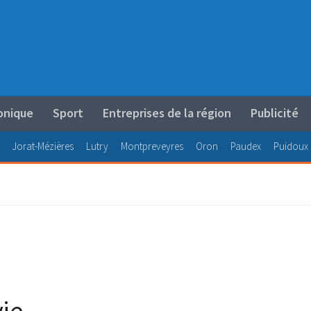
onique
Sport
Entreprises de la région
Publicité
Jorat-Mézières
Lutry
Montpreveyres
Oron
Paudex
Puidoux
vie