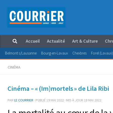
Au dessous du contenu
Accueil
Actualité
Art & Culture
Chr
Belmont s/Lausanne
Bourg-en-Lavaux
Chexbres
Forel (Lavaux)
CINÉMA
Cinéma – « (Im)mortels » de Lila Ribi
PAR
LE COURRIER
· PUBLIÉ
19 MAI 2022
· MIS À JOUR
18 MAI 2022
La mortalité au cœur de la 