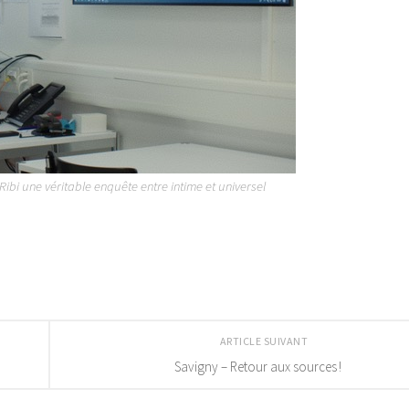
 Ribi une véritable enquête entre intime et universel
ARTICLE SUIVANT
Savigny – Retour aux sources !