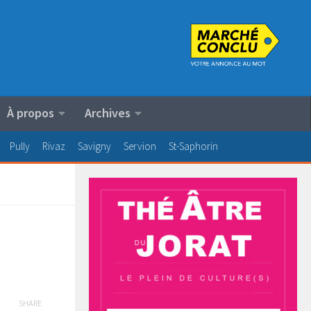
À propos
Archives
Pully
Rivaz
Savigny
Servion
St-Saphorin
SHARE