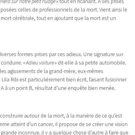
rlera sur notre petit nuage »
tout en ricanant. A ses prises
sées celles de professionnels de la mort. Vient ainsi le
e mort cérébrale, tout en ajoutant que la mort est un
s diverses formes prises par ces adieux. Une signature sur
 conduire.
« Adieu voiture »
dit-elle à sa petite automobile.
ar les agissements de la grand-mère, eux-mêmes
e Lila Ribi est particulièrement bien écrit, faisant fusionner
nt A à un point B, résultat d’une enquête bien menée.
construire autour de la mort, à la manière de ce qu’est
homme atteint d’un cancer, il propose de se créer une vision
 grande inconnue, il y a quelque chose d’autre à faire que