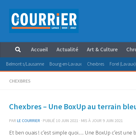
Au dessous du contenu
Accueil
Actualité
Art & Culture
Chr
Belmont s/Lausanne
Bourg-en-Lavaux
Chexbres
Forel (Lavaux)
CHEXBRES
Chexbres – Une BoxUp au terrain ble
PAR
LE COURRIER
· PUBLIÉ
10 JUIN 2021
· MIS À JOUR
9 JUIN 2021
Et ben ouais ! c’est simple quoi… Une BoxUp c’est une
b