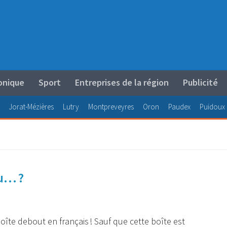
onique
Sport
Entreprises de la région
Publicité
Jorat-Mézières
Lutry
Montpreveyres
Oron
Paudex
Puidoux
u… ?
oîte debout
en français ! Sauf que cette boîte est