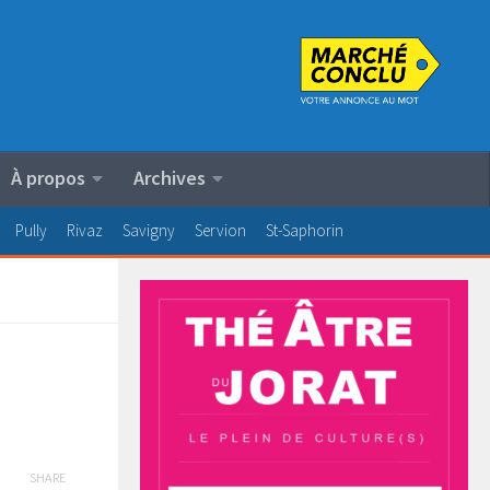
À propos
Archives
Pully
Rivaz
Savigny
Servion
St-Saphorin
SHARE