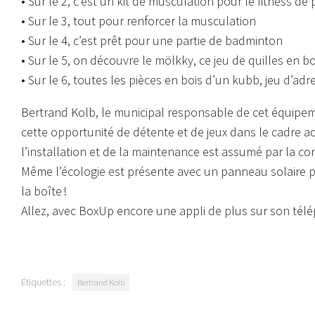
• Sur le 2, c’est un kit de musculation pour le fitness de p
• Sur le 3, tout pour renforcer la musculation
• Sur le 4, c’est prêt pour une partie de badminton
• Sur le 5, on découvre le mölkky, ce jeu de quilles en bo
• Sur le 6, toutes les pièces en bois d’un kubb, jeu d’adr
Bertrand Kolb, le municipal responsable de cet équipeme
cette opportunité de détente et de jeux dans le cadre ac
l’installation et de la maintenance est assumé par la 
Même l’écologie est présente avec un panneau solaire po
la
boîte !
Allez, avec
BoxUp
encore une
appli
de plus sur son télé
Étiquettes :
Bertrand Kolb