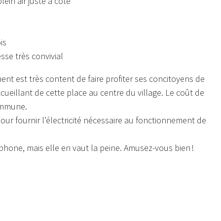
lein air juste à côté
is
esse très convivial
nt est très content de faire profiter ses concitoyens de
cueillant de cette place au centre du village. Le coût de
commune.
ur fournir l’électricité nécessaire au fonctionnement de
phone, mais elle en vaut la peine. Amusez-vous bien !