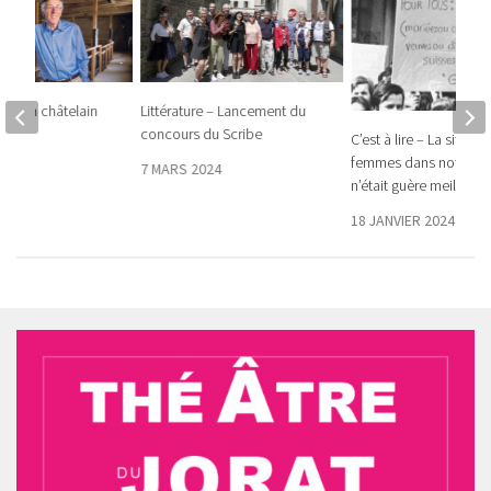
le – Un châtelain
Littérature – Lancement du
concours du Scribe
C’est à lire – La situat
femmes dans notre ca
2020
7 MARS 2024
n’était guère meilleure
18 JANVIER 2024