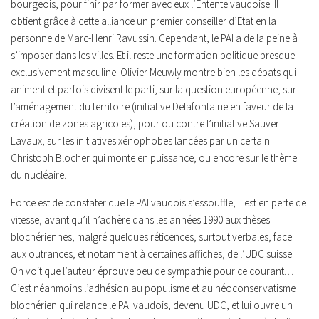
bourgeois, pour finir par former avec eux l’Entente vaudoise. Il
obtient grâce à cette alliance un premier conseiller d’Etat en la
personne de Marc-Henri Ravussin. Cependant, le PAI a de la peine à
s’imposer dans les villes. Et il reste une formation politique presque
exclusivement masculine. Olivier Meuwly montre bien les débats qui
animent et parfois divisent le parti, sur la question européenne, sur
l’aménagement du territoire (initiative Delafontaine en faveur de la
création de zones agricoles), pour ou contre l’initiative Sauver
Lavaux, sur les initiatives xénophobes lancées par un certain
Christoph Blocher qui monte en puissance, ou encore sur le thème
du nucléaire.
Force est de constater que le PAI vaudois s’essouffle, il est en perte de
vitesse, avant qu’il n’adhère dans les années 1990 aux thèses
blochériennes, malgré quelques réticences, surtout verbales, face
aux outrances, et notamment à certaines affiches, de l’UDC suisse.
On voit que l’auteur éprouve peu de sympathie pour ce courant…
C’est néanmoins l’adhésion au populisme et au néoconservatisme
blochérien qui relance le PAI vaudois, devenu UDC, et lui ouvre un