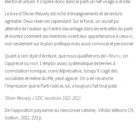
électorat urbain. Il s’opère donc dans le parti un net virage à droite.
Le livre d’Olivier Meuwly est riche d’enseignements et de lecture
agréable. Deux réserves cependant. Sur le fond, on aurait pu
attendre de l’auteur qu’il entre davantage dans les entrailles du parti
et montre comment ses membres vivent leur appartenance à celui-ci,
non seulement sur le plan politique mais aussi convivial et personnel.
Quant à son style d’écriture, que nous qualifierons de
« fleuri »
, on
l’apprécie ou non. L’emploi assez systématique de termes à
connotation ironique, voire dépréciative, lorsqu’il s’agit des
socialistes et même du PAI, peut agacer. On a en revanche
l’impression que le Parti radical, lui, a toujours fait tout juste…
Olivier Meuwly, L’UDC vaudoise 1921-2021
De l’opposition paysanne au néoconservatisme, Infolio éditions CH,
Gollion, 2022, 223 p.