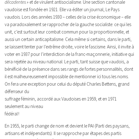
décadentes »
et de virulent antisocialisme. Une section cantonale
vaudoise est fondée en 1921. Elle va éditer un journal, Le Pays
vaudois. Lors des années 1930 – celles de la crise économique – elle
va paradoxalement se rapprocher de la gauche socialiste: ce qui les
unit, c’est surtout leur combat commun pour la proportionnelle, et
aussi un certain anticapitalisme. Cela même si certains, dans le parti,
se laissent tenter par l’extrême droite, voire le fascisme. Ainsi, il invite à
voter en 1937 pour l’interdiction de la franc-maçonnerie, initiative qui
sera rejetée au niveau national. Le parti, tant suisse que vaudois, a
bénéficié de la présence dans ses rangs de fortes personnalités, dont
il est malheureusement impossible de mentionner ici tous les noms.
On fera une exception pour celui du député Charles Bettens, grand
défenseur du
suffrage féminin, accordé aux Vaudoises en 1959, et en 1971
seulement au niveau
fédéral !
En 1955, le parti change de nom et devient le PAI (Parti des paysans,
artisans et indépendants). Il se rapproche par étapes des partis