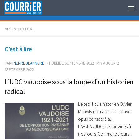
Au dessous du contenu
ART & CULTURE
C’est à lire
PAR
PIERRE JEANNERET
· PUBLIÉ
1 SEPTEMBRE 2022
· MIS À JOUR
2
SEPTEMBRE 2022
L’UDC vaudoise sous la loupe d’un historien
radical
Le prolifique historien Olivier
Meuwly nous livre un nouvel
opus consacré au
PAB/PAI/UDC, des origines à
nos jours. Comme toujours,