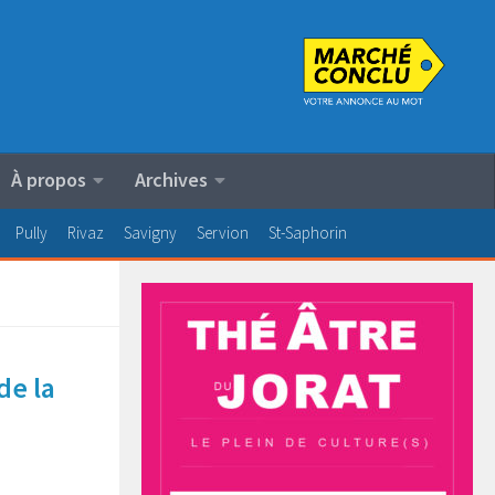
À propos
Archives
Pully
Rivaz
Savigny
Servion
St-Saphorin
de la