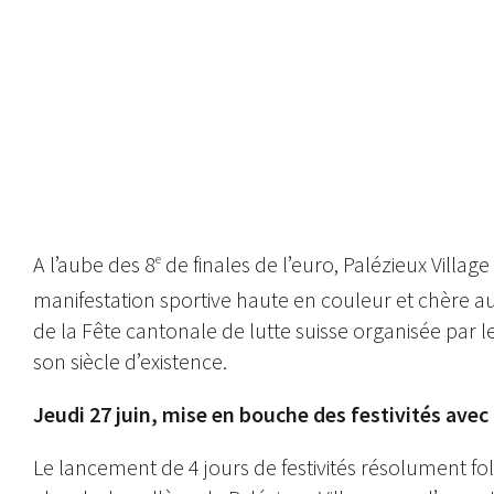
Stéphane Haenni et Sven Hofer à la Fête régionale à Oron-la-Ville lors de la fina
www.sports-suisse.ch
A l’aube des 8
de finales de l’euro, Palézieux Village
e
manifestation sportive haute en couleur et chère au
de la Fête cantonale de lutte suisse organisée par l
son siècle d’existence.
Jeudi 27 juin, mise en bouche des festivités avec 
Le lancement de 4 jours de festivités résolument fol