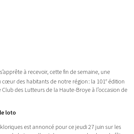
le le 12 mai 2019. La passe sera nulle, mais le Haut-Broyard sera consacré roi © David Waser /
 s’apprête à recevoir, cette fin de semaine, une
 cœur des habitants de notre région : la 101
édition
e
e Club des Lutteurs de la Haute-Broye à l’occasion de
le loto
kloriques est annoncé pour ce jeudi 27 juin sur les