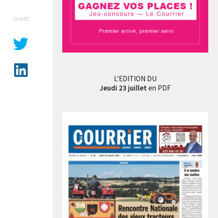
SHARE
aeriswyl Christoph et Haenni Stéphane à la Fête Cantonale Neuchâteloise de lutte suisse à 
L'EDITION DU
Jeudi 23 juillet
en PDF