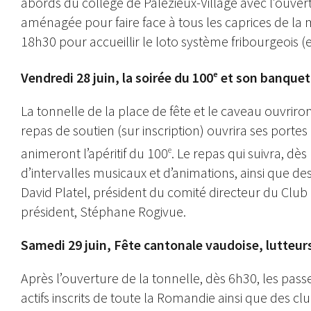
abords du collège de Palézieux-Village avec l’ouvert
aménagée pour faire face à tous les caprices de la 
18h30 pour accueillir le loto système fribourgeois (e
Vendredi 28 juin, la soirée du 100
et son banquet
e
La tonnelle de la place de fête et le caveau ouvriro
repas de soutien (sur inscription) ouvrira ses porte
animeront l’apéritif du 100
. Le repas qui suivra, dè
e
d’intervalles musicaux et d’animations, ainsi que de
David Platel, président du comité directeur du Club
président, Stéphane Rogivue.
Samedi 29 juin, Fête cantonale vaudoise, lutteurs
Après l’ouverture de la tonnelle, dès 6h30, les pass
actifs inscrits de toute la Romandie ainsi que des cl