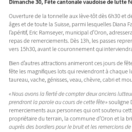
Dimanche 30, Fête cantonale vaudoise de lutte 
Ouverture de la tonnelle aux lève-tôt dès 6h30 et d
âges et de toute la Suisse, parmi lesquelles Diana
l’apéritif, Eric Ramseyer, municipal d’Oron, adress
repas de remerciements. Dès 13h, les passes repren
vers 15h30, avant le couronnement qui interviendra à
Bien d’autres attractions animeront ces jours de fête,
fête les magnifiques lots qui reviendront à chaque lu
taureau, vache, génisses, veau, chèvre, cabri et m
« Nous avons la fierté de compter deux anciens lutteu
prendront la parole au cours de cette fête »
souligne 
remerciements aux personnes qui ont soutenu cette 
propriétaire du terrain, la commune d’Oron et la b
auprès des bordiers pour le bruit et les remercions de