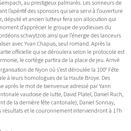
Sempach, au prestigieux palmarès. Les sonneurs de
 l’apéritif des sponsors qui sera servi à l’ouverture
 député et ancien lutteur fera son allocution qui
e moment d’apprécier le groupe de yodleuses du
rdéons schwytzois ainsi que l’énergie des lanceurs
valiser avec Yvan Chapuis, seul romand. Après la
rtie officielle qui se déroulera selon le protocole est
nie, le cortège partira de la place de jeu. Arrivé
organisation de Nyon où s’est déroulée la 100
Fête
e
ale à leurs homologues de la Haute Broye. Des
me après le mot de bienvenue adressé par Yann
antonale vaudoise de lutte, David Platel, Daniel Ruch,
ent de la dernière fête cantonale), Daniel Sonnay,
es résultats et le couronnement interviendront à 17h