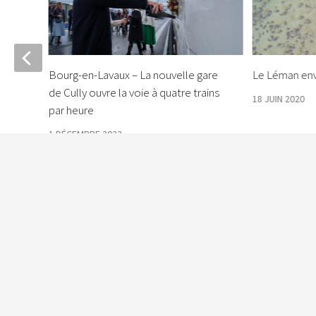
ully,
Bourg-en-Lavaux – La nouvelle gare
Le Léman env
de Cully ouvre la voie à quatre trains
18 JUIN 2020
par heure
1 DÉCEMBRE 2022
Le Courrier © 2026. Tous droits réservés.
Fièrement propulsé par
- Conçu par
Allez sur Hueman Pro