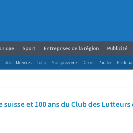
onique
Sport
Entreprises de la région
Publicité
Jorat-Mézières
Lutry
Montpreveyres
Oron
Paudex
Puidoux
 suisse et 100 ans du Club des Lutteurs 