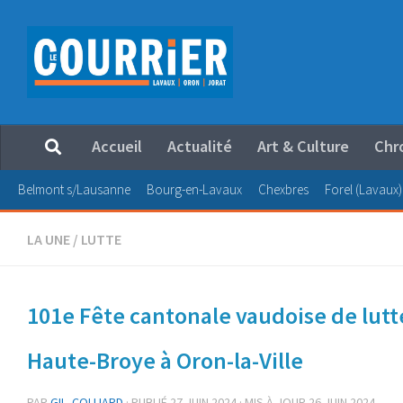
Au dessous du contenu
Accueil
Actualité
Art & Culture
Chr
Belmont s/Lausanne
Bourg-en-Lavaux
Chexbres
Forel (Lavaux)
LA UNE
/
LUTTE
101e Fête cantonale vaudoise de lutte
Haute-Broye à Oron-la-Ville
PAR
GIL. COLLIARD
· PUBLIÉ
27 JUIN 2024
· MIS À JOUR
26 JUIN 2024