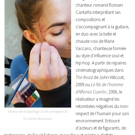
chanteur romand Romain
Cantaffa interprétant ses
compositions et
s’accompagnant à la guitare,
en duo avec la belle et
chaude voix de Marie
Vaccaro, chanteuse formée
au style d’influence soul et
hip-hop. A partir de repaires
cinématographiques dans
The Road
de John Hillcoat,
2009 ou
Le fils de l’homme
d’Alfonso Cuarón
, 2006, le
réalisateur a imaginé les
retombées négatives du non-
Séance de maquillage d’une protagoniste
respect de l’humain pour son
© Colette Ramsauer
environnement. Entouré
d’acteurs et de figurants, de