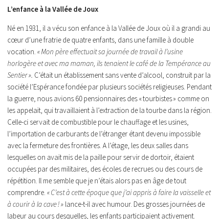
L’enfance à la Vallée de Joux
Né en 1931, il a vécu son enfance à la Vallée de Joux où il a grandi au
cœur d’une fratrie de quatre enfants, dans une famille à double
vocation.
« Mon père effectuait sa journée de travail à l’usine
horlogère et avec ma maman, ils tenaient le café de la Tempérance au
Sentier ».
C’était un établissement sans vente d’alcool, construit par la
société l’Espérance fondée par plusieurs sociétés religieuses. Pendant
la guerre, nous avions 60 pensionnaires des « tourbistes » comme on
les appelait, qui travaillaient à l’extraction de la tourbe dans la région.
Celle-ci servait de combustible pour le chauffage et les usines,
l’importation de carburants de l’étranger étant devenu impossible
avec la fermeture des frontières. A l’étage, les deux salles dans
lesquelles on avait mis de la paille pour servir de dortoir, étaient
occupées par des militaires, des écoles de recrues ou des cours de
répétition. Il me semble que je n’étais alors pas en âge de tout
comprendre.
« C’est à cette époque que j’ai appris à faire la vaisselle et
à courir à la cave ! »
lance-t-il avec humour. Des grosses journées de
labeur au cours desquelles, les enfants participaient activement.