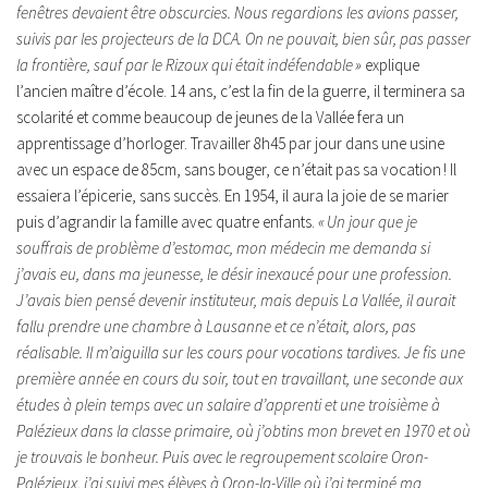
fenêtres devaient être obscurcies. Nous regardions les avions passer,
suivis par les projecteurs de la DCA. On ne pouvait, bien sûr, pas passer
la frontière, sauf par le Rizoux qui était indéfendable »
explique
l’ancien maître d’école. 14 ans, c’est la fin de la guerre, il terminera sa
scolarité et comme beaucoup de jeunes de la Vallée fera un
apprentissage d’horloger. Travailler 8h45 par jour dans une usine
avec un espace de 85cm, sans bouger, ce n’était pas sa vocation ! Il
essaiera l’épicerie, sans succès. En 1954, il aura la joie de se marier
puis d’agrandir la famille avec quatre enfants.
« Un jour que je
souffrais de problème d’estomac, mon médecin me demanda si
j’avais eu, dans ma jeunesse, le désir inexaucé pour une profession.
J’avais bien pensé devenir instituteur, mais depuis La Vallée, il aurait
fallu prendre une chambre à Lausanne et ce n’était, alors, pas
réalisable. Il m’aiguilla sur les cours pour vocations tardives. Je fis une
première année en cours du soir, tout en travaillant, une seconde aux
études à plein temps avec un salaire d’apprenti et une troisième à
Palézieux dans la classe primaire, où j’obtins mon brevet en 1970 et où
je trouvais le bonheur. Puis avec le regroupement scolaire Oron-
Palézieux, j’ai suivi mes élèves à Oron-la-Ville où j’ai terminé ma