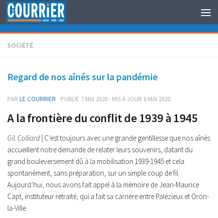
Au dessous du contenu
SOCIÉTÉ
Regard de nos aînés sur la pandémie
PAR
LE COURRIER
· PUBLIÉ
7 MAI 2020
· MIS À JOUR
6 MAI 2020
A la frontière du conflit de 1939 à 1945
Gil. Colliard
| C’est toujours avec une grande gentillesse que nos aînés
accueillent notre demande de relater leurs souvenirs, datant du
grand bouleversement dû à la mobilisation 1939-1945 et cela
spontanément, sans préparation, sur un simple coup de fil.
Aujourd’hui, nous avons fait appel à la mémoire de Jean-Maurice
Capt, instituteur retraité, qui a fait sa carrière entre Palézieux et Oron-
la-Ville.