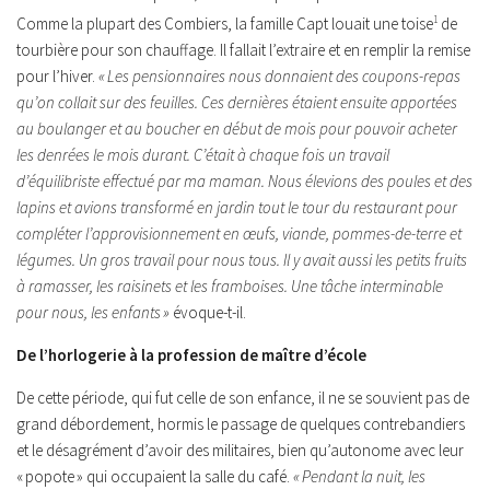
Comme la plupart des Combiers, la famille Capt louait une toise
1
de
tourbière pour son chauffage. Il fallait l’extraire et en remplir la remise
pour l’hiver.
« Les pensionnaires nous donnaient des coupons-repas
qu’on collait sur des feuilles. Ces dernières étaient ensuite apportées
au boulanger et au boucher en début de mois pour pouvoir acheter
les denrées le mois durant. C’était à chaque fois un travail
d’équilibriste effectué par ma maman. Nous élevions des poules et des
lapins et avions transformé en jardin tout le tour du restaurant pour
compléter l’approvisionnement en œufs, viande, pommes-de-terre et
légumes. Un gros travail pour nous tous. Il y avait aussi les petits fruits
à ramasser, les raisinets et les framboises. Une tâche interminable
pour nous, les enfants »
évoque-t-il.
De l’horlogerie à la profession de maître d’école
De cette période, qui fut celle de son enfance, il ne se souvient pas de
grand débordement, hormis le passage de quelques contrebandiers
et le désagrément d’avoir des militaires, bien qu’autonome avec leur
« popote » qui occupaient la salle du café.
« Pendant la nuit, les