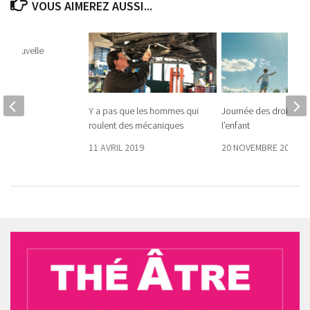
VOUS AIMEREZ AUSSI...
 la nouvelle
Y a pas que les hommes qui
Journée des droits de
roulent des mécaniques
l’enfant
11 AVRIL 2019
20 NOVEMBRE 2025