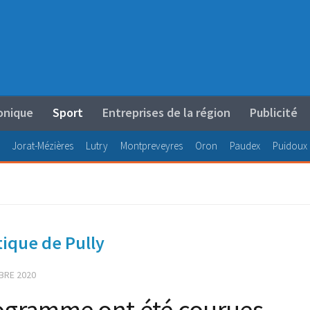
onique
Sport
Entreprises de la région
Publicité
Jorat-Mézières
Lutry
Montpreveyres
Oron
Paudex
Puidoux
tique de Pully
BRE 2020
rogramme ont été courues