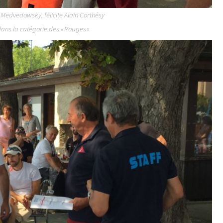
 Medvedowsky, félicite Alain Corthésy
ans la catégorie des « Rouges »