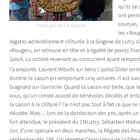
qu’ils se
ont permi
courues. 
Paella géante à la Singerie
les « Rou
régates admirablement clôturée à la Singerie de Lutry d
«Rouges», on retrouve en tête et à égalité de points Fr
Spock.
La victoire revenant au concurrent ayant remport
l’a emporté. Laurent Witschi sur
Xenia Capital/Slider
term
dominé la saison en remportant cinq victoires. Il est sui
Guignard sur
Gavroche.
Quand la saison est belle, que l
vous, qu’un comité assisté de bénévoles décidés et ent
la saison à la clôture ? Ce n’est pas tout à fait ce que se
décidée. Mais… lors de la distribution des prix, après un
fort attendue, le président du CNLutry, Sébastien Medve
lors d’une spéciale en deux manches, la Régate des Pira
septembre dès 19h. On regrette l’annulation de la Fête 