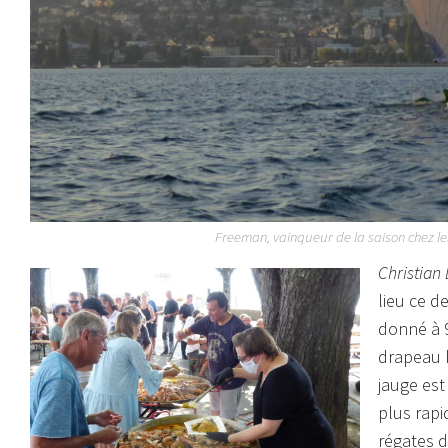
Freeman, vainqueur de la saison chez les
Christian
lieu ce d
donné à 9
drapeau bl
jauge est
plus rapi
régates d