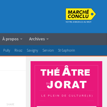
À propos
Archives
Pully
Rivaz
Savigny
Servion
St-Saphorin
SHARE