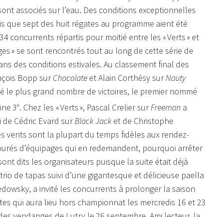
 sont associés sur l’eau. Des conditions exceptionnelles
s que sept des huit régates au programme aient été
34 concurrents répartis pour moitié entre les « Verts » et
ges » se sont rencontrés tout au long de cette série de
ans des conditions estivales. Au classement final des
ançois Bopp sur
Chocolate
et Alain Corthésy sur
Nauty
é le plus grand nombre de victoires, le premier nommé
ine 3
e
. Chez les « Verts », Pascal Crelier sur
Freeman
a
vi de Cédric Evard sur
Black Jack
et de Christophe
es vents sont la plupart du temps fidèles aux rendez-
ourés d’équipages qui en redemandent, pourquoi arrêter
 sont dits les organisateurs puisque la suite était déjà
 trio de tapas suivi d’une gigantesque et délicieuse paella
dowsky, a invité les concurrents à prolonger la saison
tes qui aura lieu hors championnat les mercredis 16 et 23
des vendanges de Lutry le 26 septembre. Ami lecteur, la