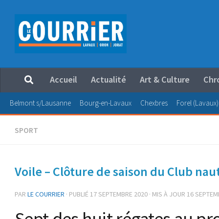
Au dessous du contenu
Accueil
Actualité
Art & Culture
Chr
Belmont s/Lausanne
Bourg-en-Lavaux
Chexbres
Forel (Lavaux)
SPORT
Voile – Clôture de saison du Club nau
PAR
LE COURRIER
· PUBLIÉ
17 SEPTEMBRE 2020
· MIS À JOUR
16 SEPTEM
Sept des huit régates au p