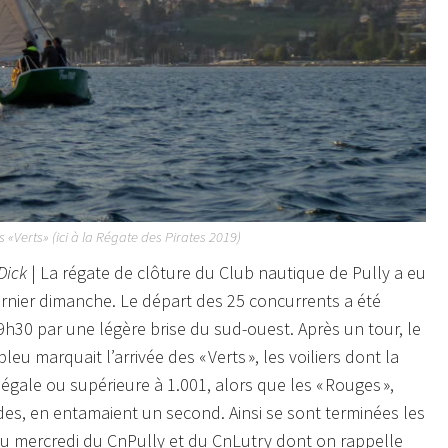
 «Verts» (ici à la Régate des Pirates 2019)
 Dick
| La régate de clôture du Club nautique de Pully a eu
ernier dimanche. Le départ des 25 concurrents a été
h30 par une légère brise du sud-ouest. Après un tour, le
eu marquait l’arrivée des « Verts », les voiliers dont la
 égale ou supérieure à 1.001, alors que les « Rouges »,
des, en entamaient un second. Ainsi se sont terminées les
u mercredi du CnPully et du CnLutry dont on rappelle