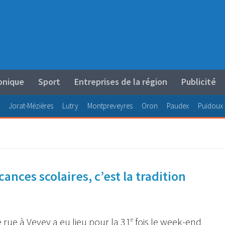
onique
Sport
Entreprises de la région
Publicité
Jorat-Mézières
Lutry
Montpreveyres
Oron
Paudex
Puidoux
ances scolaires, c’est la tradition
e rue à Vevey a eu lieu pour la 31
fois le week-end
e