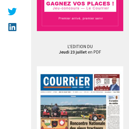
Une difficulté ne suffit pas pour le gagnant du Pavé d’Or, Yldor, il a décidé de jongler avec d
L'EDITION DU
Jeudi 23 juillet
en PDF