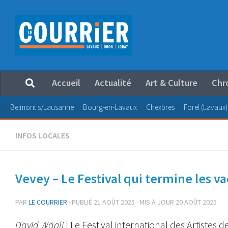
Au dessous du contenu
Accueil
Actualité
Art & Culture
Chr
Belmont s/Lausanne
Bourg-en-Lavaux
Chexbres
Forel (Lavaux)
INFOS LOCALES
Vevey – Le Festival qui termine les vac
PAR
LE COURRIER
· PUBLIÉ
21 AOÛT 2025
· MIS À JOUR
20 AOÛT 2025
David Wägli
| Le Festival international des Artistes d