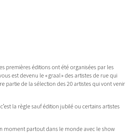
 Carmagnola, le président dudit comité, entouré par tous les artistes du week-end – @DAL-photos
es premières éditions ont été organisées par les
ous est devenu le « graal » des artistes de rue qui
 partie de la sélection des 20 artistes qui vont venir
est la règle sauf édition jubilé ou certains artistes
r un moment partout dans le monde avec le show