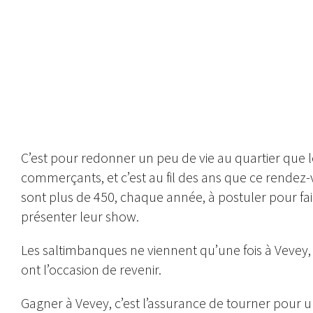
Toute l’équipe du comité d’organisation du festival en gris avec au centre Luca
/ David Wägli
C’est pour redonner un peu de vie au quartier que l
commerçants, et c’est au fil des ans que ce rendez-v
sont plus de 450, chaque année, à postuler pour faire
présenter leur show.
Les saltimbanques ne viennent qu’une fois à Vevey, c’
ont l’occasion de revenir.
Gagner à Vevey, c’est l’assurance de tourner pou