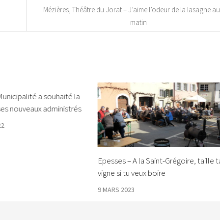
Mézières, Théâtre du Jorat – J’aime l’odeur de la lasagne au 
matin
Municipalité a souhaité la
ses nouveaux administrés
22
Epesses – A la Saint-Grégoire, taille t
vigne si tu veux boire
9 MARS 2023