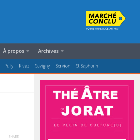
À propos
Archives
Pully
Rivaz
Savigny
Servion
St-Saphorin
SHARE