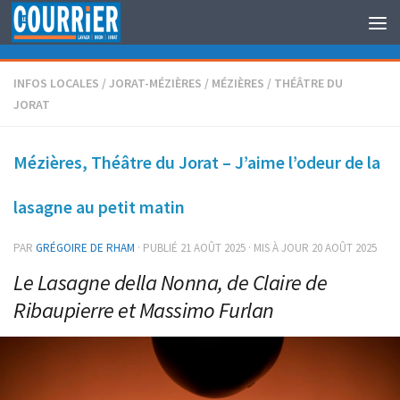
Au dessous du contenu
INFOS LOCALES
/
JORAT-MÉZIÈRES
/
MÉZIÈRES
/
THÉÂTRE DU
JORAT
Mézières, Théâtre du Jorat – J’aime l’odeur de la
lasagne au petit matin
PAR
GRÉGOIRE DE RHAM
· PUBLIÉ
21 AOÛT 2025
· MIS À JOUR
20 AOÛT 2025
Le Lasagne della Nonna, de Claire de
Ribaupierre et Massimo Furlan