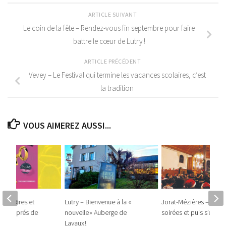
ARTICLE SUIVANT
Le coin de la fête – Rendez-vous fin septembre pour faire
battre le cœur de Lutry !
ARTICLE PRÉCÉDENT
Vevey – Le Festival qui termine les vacances scolaires, c’est
la tradition
VOUS AIMEREZ AUSSI...
x) – Rires et
Lutry – Bienvenue à la «
Jorat-Mézières – 23 pe
s les prés de
nouvelle » Auberge de
soirées et puis s’en v
Lavaux !