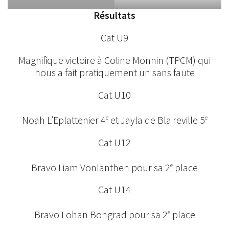
Résultats
Cat U9
Magnifique victoire à Coline Monnin (TPCM) qui
nous a fait pratiquement un sans faute
Cat U10
Noah L’Eplattenier 4
et Jayla de Blaireville 5
e
e
Cat U12
Bravo Liam Vonlanthen pour sa 2
place
e
Cat U14
Bravo Lohan Bongrad pour sa 2
place
e