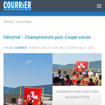
Au dessous du contenu
SPORT
/
VÉLOTRIAL
Vélotrial – Championnats puis Coupe suisse
PAR
LE COURRIER
· PUBLIÉ
9 JUILLET 2026
· MIS À JOUR
8 JUILLET 2026
Championnat suisse Junior 3. Max
von Gunten (TPCM)