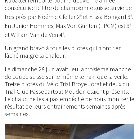
Rubattel remporte pour la deuxième année
consécutive le titre de championne suisse suivie de
très près par Noémie Gfeller 2
et Elissa Bongard 3
.
e
e
En Junior Hommes, Max Von Gunten (TPCM) est 3
e
et William Van de Ven 4
.
e
Un grand bravo à tous les pilotes qui n’ont rien
lâché malgré la chaleur.
Le dimanche 28 juin avait lieu la troisième manche
de coupe suisse sur le même terrain que la veille.
Treize pilotes du Vélo Trial Broye Jorat et deux du
Trial Club Passepartout Moudon étaient présents.
Le chaud ne les a pas empêché de nous montrer le
résultat de leurs entraînements semaines après
semaines.