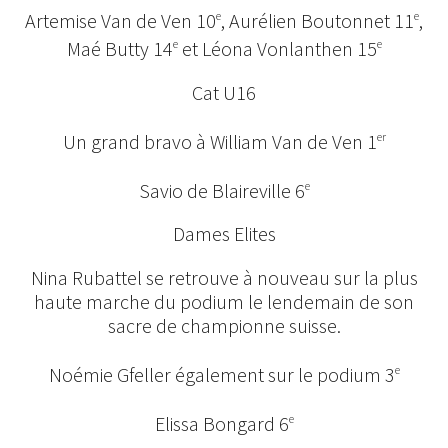
Artemise Van de Ven 10
, Aurélien Boutonnet 11
,
e
e
Maé Butty 14
et Léona Vonlanthen 15
e
e
Cat U16
Un grand bravo à William Van de Ven 1
er
Savio de Blaireville 6
e
Dames Elites
Nina Rubattel se retrouve à nouveau sur la plus
haute marche du podium le lendemain de son
sacre de championne suisse.
Noémie Gfeller également sur le podium 3
e
Elissa Bongard 6
e