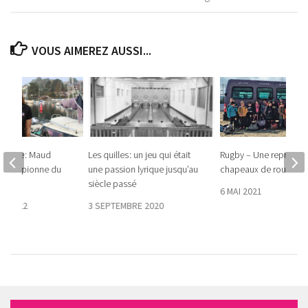
VOUS AIMEREZ AUSSI...
torique : Maud
Les quilles : un jeu qui était
Rugby – Une reprise su
e-championne du
une passion lyrique jusqu’au
chapeaux de roues !
siècle passé
6 MAI 2021
E 2022
3 SEPTEMBRE 2020