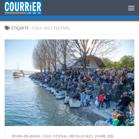
Au dessous du contenu
ÉTIQUETÉ :
CULLY JAZZ FESTIVAL
BOURG-EN-LAVAUX
/
CULLY
/
FESTIVAL
/
INFOS LOCALES
23 AVRIL 2026