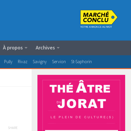
À propos
Archives
Pully
Rivaz
Savigny
Servion
St-Saphorin
SHARE