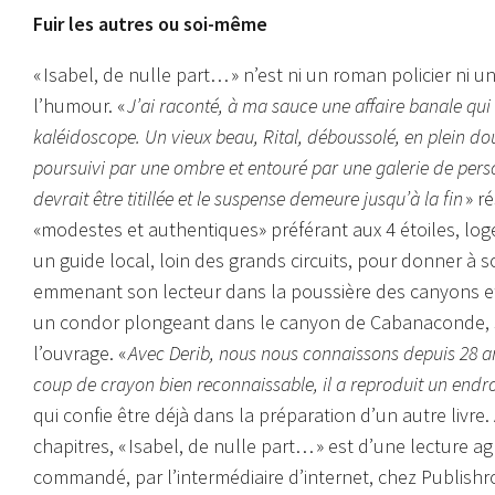
Fuir les autres ou soi-même
« Isabel, de nulle part… » n’est ni un roman policier ni un
l’humour. «
J’ai raconté, à ma sauce une affaire banale qui
kaléidoscope. Un vieux beau, Rital, déboussolé, en plein dout
poursuivi par une ombre et entouré par une galerie de pers
devrait être titillée et le suspense demeure jusqu’à la fin
» r
«modestes et authentiques» préférant aux 4 étoiles, loger
un guide local, loin des grands circuits, pour donner à
emmenant son lecteur dans la poussière des canyons et
un condor plongeant dans le canyon de Cabanaconde, sig
l’ouvrage. «
Avec Derib, nous nous connaissons depuis 28 ans.
coup de crayon bien reconnaissable, il a reproduit un endr
qui confie être déjà dans la préparation d’un autre liv
chapitres, « Isabel, de nulle part… » est d’une lecture 
commandé, par l’intermédiaire d’internet, chez Publish