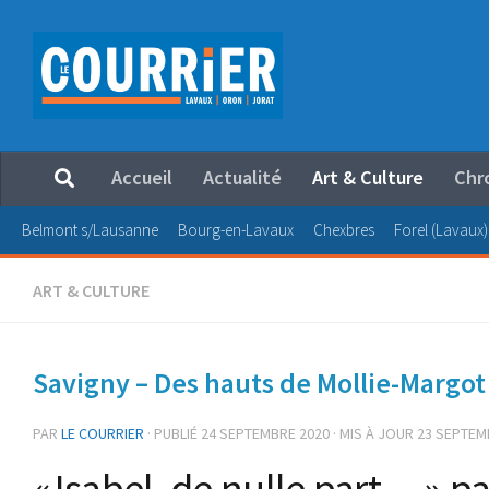
Au dessous du contenu
Accueil
Actualité
Art & Culture
Chr
Belmont s/Lausanne
Bourg-en-Lavaux
Chexbres
Forel (Lavaux)
ART & CULTURE
Savigny – Des hauts de Mollie-Margo
PAR
LE COURRIER
· PUBLIÉ
24 SEPTEMBRE 2020
· MIS À JOUR
23 SEPTEM
« Isabel, de nulle part… » p