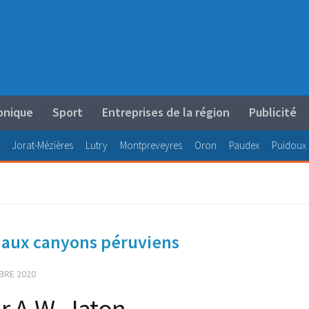
onique
Sport
Entreprises de la région
Publicité
Jorat-Mézières
Lutry
Montpreveyres
Oron
Paudex
Puidoux
t aux canyons péruviens
BRE 2020
ar A.W. Jaton