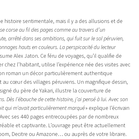
e histoire sentimentale, mais il y a des allusions et de
 se corse au fil des pages comme au travers d’un
e, arrêté dans ses ambitions, qui fuit sur le sol péruvien,
onnages hauts en couleurs. La perspicacité du lecteur
ésume Alex Jaton. Ce féru de voyages, qu’il qualifie de
 chez l’habitant, utilise l’expérience née des visites avec
 son roman un décor particulièrement authentique
 au cœur des villages péruviens. Un magnifique dessin,
né du père de Yakari, illustre la couverture de
 Dès l’ébauche de cette histoire, j’ai pensé à lui. Avec son
oit qui m’avait particulièrement marqué
» explique l’écrivain
re. Avec ses 440 pages entrecoupées par de nombreux
agréable et captivante. L’ouvrage peut être actuellement
room, Decitre ou Amazone… ou auprès de votre libraire.