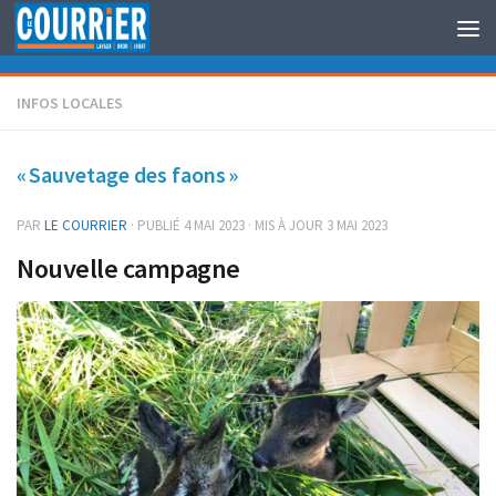
Au dessous du contenu
INFOS LOCALES
« Sauvetage des faons »
PAR
LE COURRIER
· PUBLIÉ
4 MAI 2023
· MIS À JOUR
3 MAI 2023
Nouvelle campagne