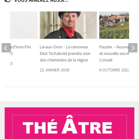
ean Prod’hom Prix
Lavaux-Oron – Le ramoneur
Paudex – Nouveau pré
od 2023
Eliot Tschabold prendra soin
et nouvelle secrétaire
des cheminées de la région
Conseil
E 2023
22 JANVIER 2026
6 OCTOBRE 2022