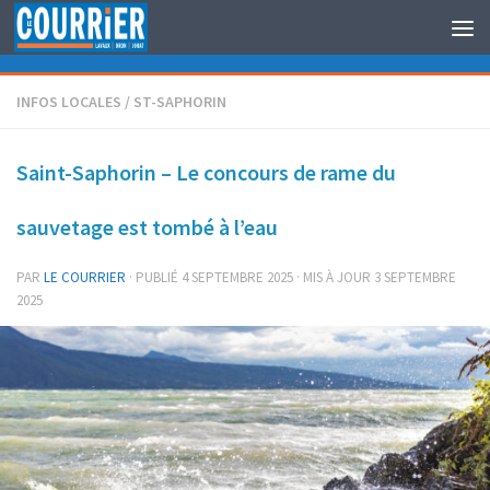
Au dessous du contenu
INFOS LOCALES
/
ST-SAPHORIN
Saint-Saphorin – Le concours de rame du
sauvetage est tombé à l’eau
PAR
LE COURRIER
· PUBLIÉ
4 SEPTEMBRE 2025
· MIS À JOUR
3 SEPTEMBRE
2025