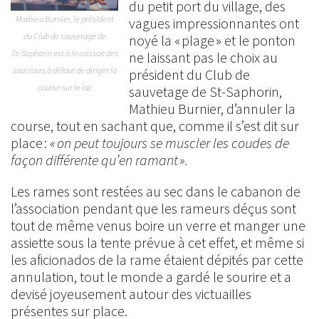
du petit port du village, des
Mathieu Burnier, le président
vagues impressionnantes ont
du Club de sauvetage de
noyé la « plage » et le ponton
St-Saphorin est à la cuisson des
ne laissant pas le choix au
saucisses à défaut de diriger la
président du Club de
course sur le lac
sauvetage de St-Saphorin,
Mathieu Burnier, d’annuler la
course, tout en sachant que, comme il s’est dit sur
place :
« on peut toujours se muscler les coudes de
façon différente qu’en ramant ».
Les rames sont restées au sec dans le cabanon de
l’association pendant que les rameurs déçus sont
tout de même venus boire un verre et manger une
assiette sous la tente prévue à cet effet, et même si
les aficionados de la rame étaient dépités par cette
annulation, tout le monde a gardé le sourire et a
devisé joyeusement autour des victuailles
présentes sur place.