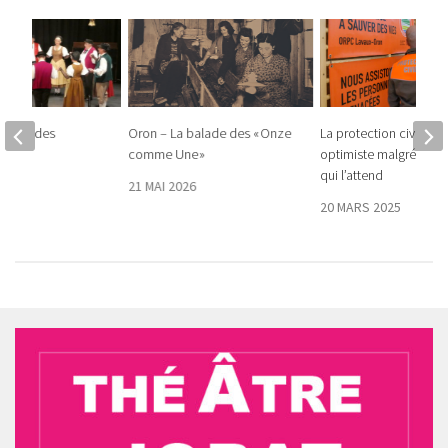
Soirée des
Oron – La balade des « Onze
La protection civile re
ÂO
comme Une »
optimiste malgré la r
qui l’attend
2023
21 MAI 2026
20 MARS 2025