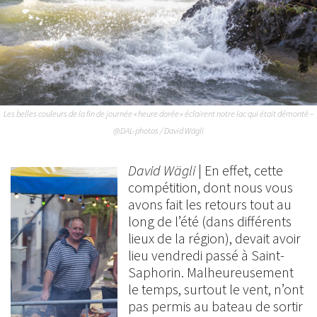
Les belles couleurs de la fin de journée « heure dorée » éclairent notre lac qui était démonté –
@DAL-photos / David Wägli
David Wägli
| En effet, cette
compétition, dont nous vous
avons fait les retours tout au
long de l’été (dans différents
lieux de la région), devait avoir
lieu vendredi passé à Saint-
Saphorin. Malheureusement
le temps, surtout le vent, n’ont
pas permis au bateau de sortir