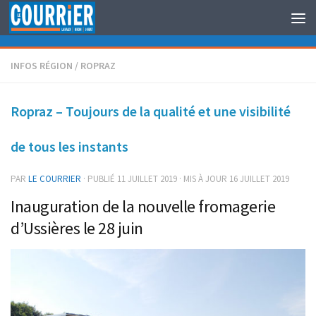
Au dessous du contenu
INFOS RÉGION
/
ROPRAZ
Ropraz – Toujours de la qualité et une visibilité
de tous les instants
PAR
LE COURRIER
· PUBLIÉ
11 JUILLET 2019
· MIS À JOUR
16 JUILLET 2019
Inauguration de la nouvelle fromagerie
d’Ussières le 28 juin