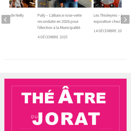
0 ans de Nelly
Pully – L’alliance rose-verte
Les Thioleyres – 25e
reconduite en 2026 pour
exposition chez Stauff
l’élection à la Municipalité
2024
14 DÉCEMBRE 2023
4 DÉCEMBRE 2025