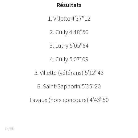
Résultats
1. Villette 4’37’’12
2. Cully 4’48’’56
3. Lutry 5’05’’64
4. Cully 5’07’’09
5. Villette (vétérans) 5’12’’43
6. Saint-Saphorin 5’35’’20
Lavaux (hors concours) 4’43’’50
SHARE