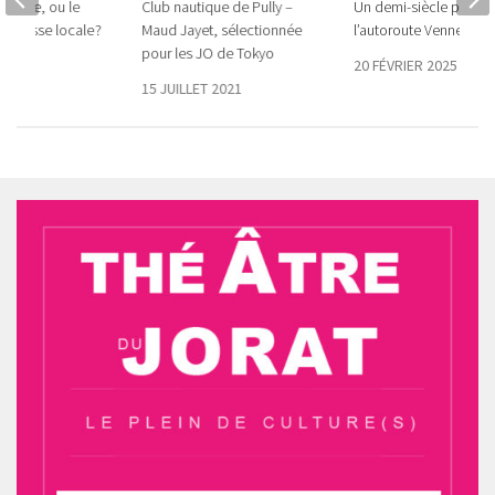
Google, ou le
Club nautique de Pully –
Un demi-siècle pour
a presse locale ?
Maud Jayet, sélectionnée
l’autoroute Vennes-Gli
pour les JO de Tokyo
 2022
20 FÉVRIER 2025
15 JUILLET 2021