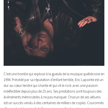
C’est une bombe qui explose à la gueule de la musique québécoise en
1994. Précédé par sa réputation d’enfant terrible, Eric Lapointe est un
dur au cœur tendre qui chante et qui vit le rock avec une passion
indéfectible depuis plus de 25 ans. Ses prestations sont toujours des
événements mémorables à ne pas manquer. Chacun de ses albums
est un succès vendu à des centaines de milliers de copies. Couronnés