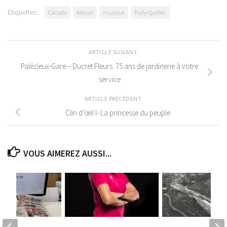
Étiquettes :
Canada
festival
musique
Pully-Québec
ARTICLE SUIVANT
Palézieux-Gare – Ducret Fleurs: 75 ans de jardinerie à votre
service
ARTICLE PRÉCÉDENT
Clin d’œil l- La princesse du peuple
VOUS AIMEREZ AUSSI...