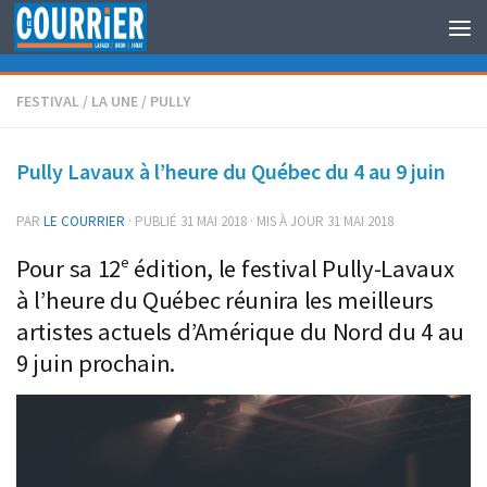
Au dessous du contenu
FESTIVAL
/
LA UNE
/
PULLY
Pully Lavaux à l’heure du Québec du 4 au 9 juin
PAR
LE COURRIER
· PUBLIÉ
31 MAI 2018
· MIS À JOUR
31 MAI 2018
e
Pour sa 12
édition, le festival Pully-Lavaux
à l’heure du Québec réunira les meilleurs
artistes actuels d’Amérique du Nord du 4 au
9 juin prochain.