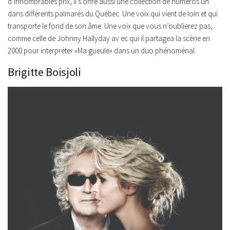
d’innombrables prix, il s’offre aussi une collection de numéros un
dans différents palmarès du Québec. Une voix qui vient de loin et qui
transporte le fond de son âme. Une voix que vous n’oublierez pas,
comme celle de Johnny Hallyday av ec qui il partagea la scène en
2000 pour interpréter «Ma gueule» dans un duo phénoménal.
Brigitte Boisjoli