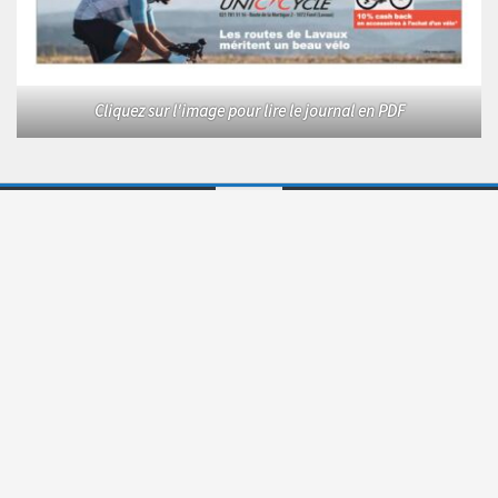
Cliquez sur l'image pour lire le journal en PDF
Le Courrier © 2026. Tous droits réservés.
Fièrement propulsé par
- Conçu par
Allez sur Hueman Pro