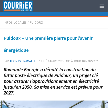
Au dessous du contenu
INFOS LOCALES
/
PUIDOUX
Puidoux – Une première pierre pour l’avenir
énergétique
PAR
THOMAS CRAMATTE
· PUBLIÉ
6 MARS 2025
· MIS À JOUR
10 MARS 2025
Romande Energie a débuté la construction du
futur poste électrique de Puidoux, un projet clé
pour assurer l’approvisionnement en électricité
jusqu’en 2050. Sa mise en service est prévue pour
2027.