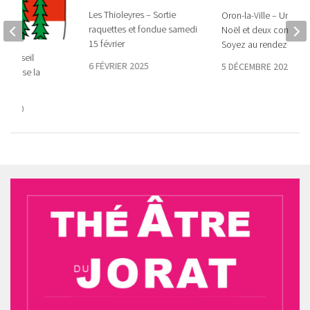
Les Thioleyres – Sortie
Oron-la-Ville – Un ma
raquettes et fondue samedi
Noël et deux concerts 
15 février
Soyez au rendez-vous 
e Conseil
6 FÉVRIER 2025
5 DÉCEMBRE 2024
utorise la
é
 2020