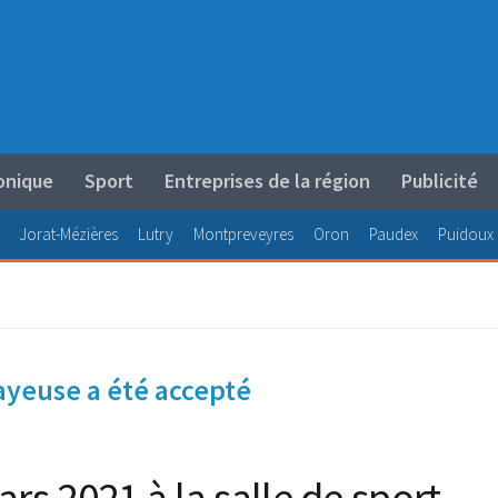
onique
Sport
Entreprises de la région
Publicité
Jorat-Mézières
Lutry
Montpreveyres
Oron
Paudex
Puidoux
ayeuse a été accepté
s 2021 à la salle de sport