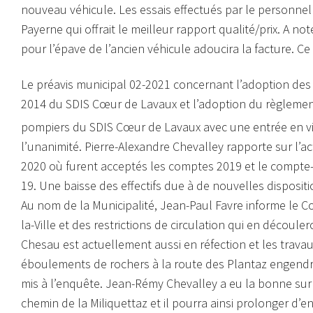
nouveau véhicule. Les essais effectués par le personn
Payerne qui offrait le meilleur rapport qualité/prix. A n
pour l’épave de l’ancien véhicule adoucira la facture. Ce
Le préavis municipal 02-2021 concernant l’adoption de
2014 du SDIS Cœur de Lavaux et l’adoption du règlemen
pompiers du SDIS Cœur de Lavaux avec une entrée en v
l’unanimité. Pierre-Alexandre Chevalley rapporte sur l’a
2020 où furent acceptés les comptes 2019 et le compte-r
19. Une baisse des effectifs due à de nouvelles disposit
Au nom de la Municipalité, Jean-Paul Favre informe le Co
la-Ville et des restrictions de circulation qui en découl
Chesau est actuellement aussi en réfection et les trava
éboulements de rochers à la route des Plantaz engendre
mis à l’enquête. Jean-Rémy Chevalley a eu la bonne surp
chemin de la Miliquettaz et il pourra ainsi prolonger d