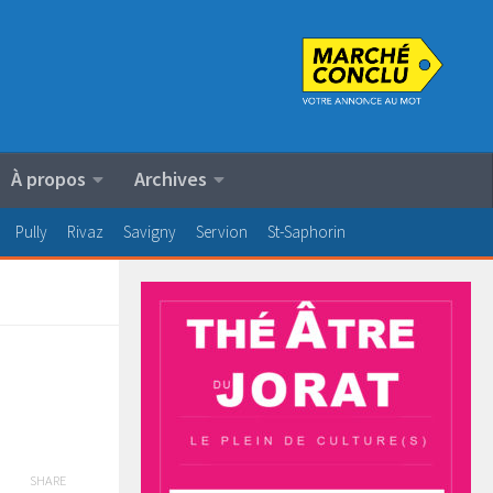
À propos
Archives
Pully
Rivaz
Savigny
Servion
St-Saphorin
SHARE