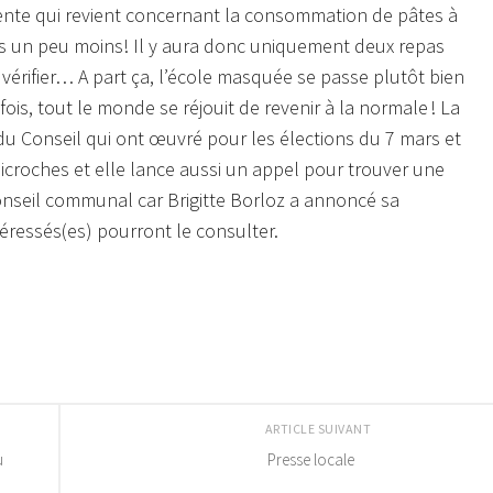
rente qui revient concernant la consommation de pâtes à
nts un peu moins! Il y aura donc uniquement deux repas
vérifier… A part ça, l’école masquée se passe plutôt bien
ois, tout le monde se réjouit de revenir à la normale ! La
u Conseil qui ont œuvré pour les élections du 7 mars et
nicroches et elle lance aussi un appel pour trouver une
onseil communal car Brigitte Borloz a annoncé sa
téressés(es) pourront le consulter.
ARTICLE SUIVANT
u
Presse locale