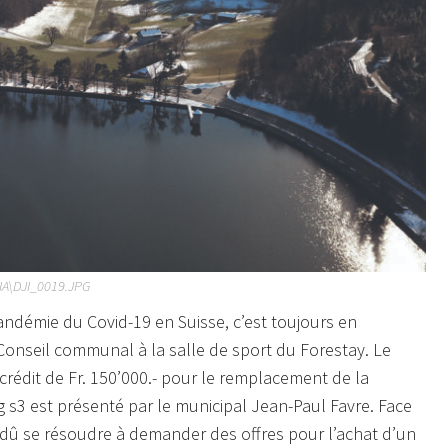
A\DJI_0019.JPG
andémie du Covid-19 en Suisse, c’est toujours en
 Conseil communal à la salle de sport du Forestay. Le
édit de Fr. 150’000.- pour le remplacement de la
3 est présenté par le municipal Jean-Paul Favre. Face
 dû se résoudre à demander des offres pour l’achat d’un