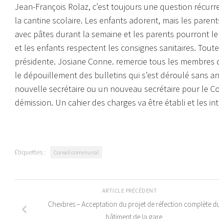
Jean-François Rolaz, c’est toujours une question récur
la cantine scolaire. Les enfants adorent, mais les pare
avec pâtes durant la semaine et les parents pourront le 
et les enfants respectent les consignes sanitaires. Toutef
présidente. Josiane Conne. remercie tous les membres d
le dépouillement des bulletins qui s’est déroulé sans a
nouvelle secrétaire ou un nouveau secrétaire pour le C
démission. Un cahier des charges va être établi et les in
Étiquettes :
Conseil communal
ARTICLE PRÉCÉDENT
Chexbres – Acceptation du projet de réfection complète d
bâtiment de la gare