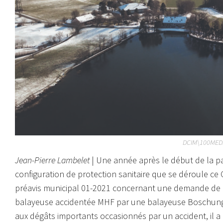
DCIM\100MEDI
Jean-Pierre Lambelet
| Une année après le début de la p
configuration de protection sanitaire que se déroule ce
préavis municipal 01-2021 concernant une demande de cr
balayeuse accidentée MHF par une balayeuse Boschung s
aux dégâts importants occasionnés par un accident, il a