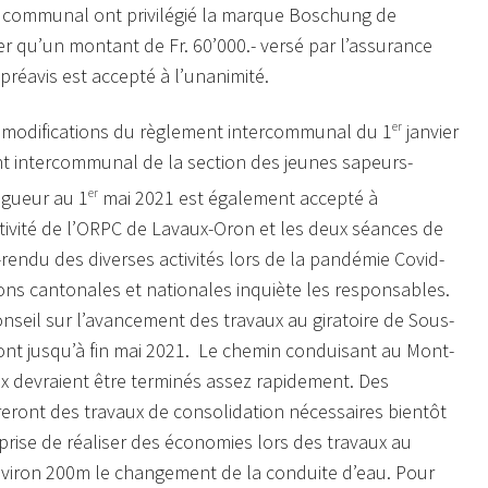
el communal ont privilégié la marque Boschung de
oter qu’un montant de Fr. 60’000.- versé par l’assurance
 préavis est accepté à l’unanimité.
s modifications du règlement intercommunal du 1
er
janvier
t intercommunal de la section des jeunes sapeurs-
igueur au 1
er
mai 2021 est également accepté à
ctivité de l’ORPC de Lavaux-Oron et les deux séances de
endu des diverses activités lors de la pandémie Covid-
ions cantonales et nationales inquiète les responsables.
nseil sur l’avancement des travaux au giratoire de Sous-
eront jusqu’à fin mai 2021. Le chemin conduisant au Mont-
ux devraient être terminés assez rapidement. Des
ront des travaux de consolidation nécessaires bientôt
rise de réaliser des économies lors des travaux au
’environ 200m le changement de la conduite d’eau. Pour