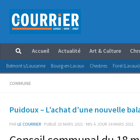
Au dessous du contenu
Accueil
Actualité
Art & Culture
Chr
Belmont s/Lausanne
Bourg-en-Lavaux
Chexbres
Forel (Lavaux)
COMMUNE
Puidoux – L’achat d’une nouvelle bal
PAR
LE COURRIER
· PUBLIÉ
25 MARS 2021
· MIS À JOUR
24 MARS 2021
Conseil communal du 18 mar