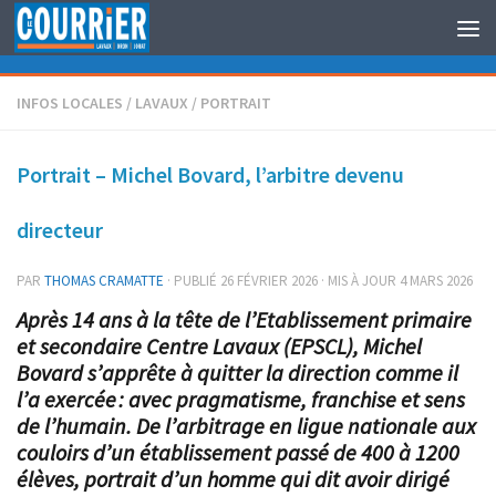
Au dessous du contenu
INFOS LOCALES
/
LAVAUX
/
PORTRAIT
Portrait – Michel Bovard, l’arbitre devenu
directeur
PAR
THOMAS CRAMATTE
· PUBLIÉ
26 FÉVRIER 2026
· MIS À JOUR
4 MARS 2026
Après 14 ans à la tête de l’Etablissement primaire
et secondaire Centre Lavaux (EPSCL), Michel
Bovard s’apprête à quitter la direction comme il
l’a exercée : avec pragmatisme, franchise et sens
de l’humain. De l’arbitrage en ligue nationale aux
couloirs d’un établissement passé de 400 à 1200
élèves, portrait d’un homme qui dit avoir dirigé