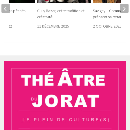
oissons pêchés
Cully Bazar, entre tradition et
Savigny – Comment bi
man
créativité
préparer sa retraite
E 2022
11 DÉCEMBRE 2025
2 OCTOBRE 2025