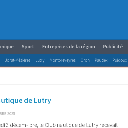
onique
Sport
Entreprises de la région
Publicité
Jorat-Mézières
Lutry
Montpreveyres
Oron
Paudex
Puidoux
autique de Lutry
BRE 2025
di 3 décem- bre, le Club nautique de Lutry recevait