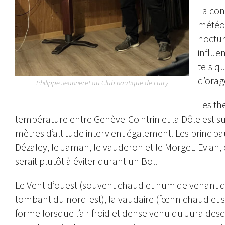
La con
météor
noctur
influe
tels qu
d’orag
Philippe Jeanneret au Club nautique de Lutry
Les th
température entre Genève-Cointrin et la Dôle est su
mètres d’altitude intervient également. Les princip
Dézaley, le Jaman, le vauderon et le Morget. Evian
serait plutôt à éviter durant un Bol.
Le Vent d’ouest (souvent chaud et humide venant du
tombant du nord-est), la vaudaire (fœhn chaud et s
forme lorsque l’air froid et dense venu du Jura des