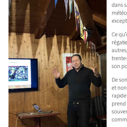
dans s
météo
except
Ce qu’o
régatie
autres
trente-
son po
De son
et non
rapide
prend 
souvent
comme