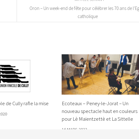
Oron – Un week-end de fête pour célébrer les 70 ans de l’Eg
catholique
le de Cully rafle la mise
Ecoteaux – Peney-le-Jorat – Un
nouveau spectacle haut en couleurs
2020
pour Lè Maïentzettè et La Sittelle
16 MARS 2023