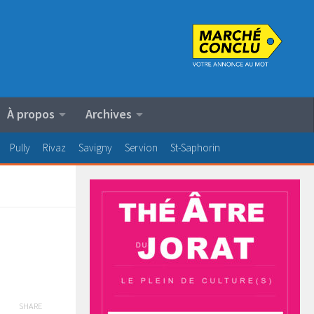
À propos
Archives
Pully
Rivaz
Savigny
Servion
St-Saphorin
SHARE