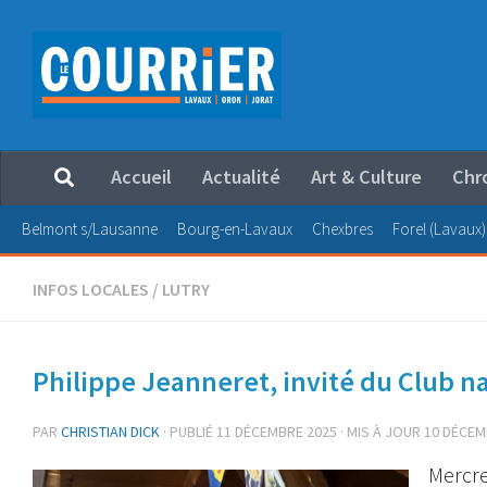
Au dessous du contenu
Accueil
Actualité
Art & Culture
Chr
Belmont s/Lausanne
Bourg-en-Lavaux
Chexbres
Forel (Lavaux)
INFOS LOCALES
/
LUTRY
Philippe Jeanneret, invité du Club n
PAR
CHRISTIAN DICK
· PUBLIÉ
11 DÉCEMBRE 2025
· MIS À JOUR
10 DÉCEM
Mercre