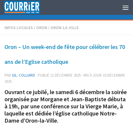
Au dessous du contenu
INFOS LOCALES
/
ORON
/
ORON-LA-VILLE
Oron – Un week-end de fête pour célébrer les 70
ans de l’Eglise catholique
PAR
GIL. COLLIARD
· PUBLIÉ
11 DÉCEMBRE 2025
· MIS À JOUR
10 DÉCEMBRE
2025
Ouvrant ce jubilé, le samedi 6 décembre la soirée
organisée par Morgane et Jean-Baptiste débuta
à 19h, par une conférence sur la Vierge Marie, à
laquelle est dédiée l’église catholique Notre-
Dame d’Oron-la-Ville.