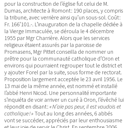
pour la construction de l’église fut celui de M.
Dumas, architecte à Romont : 190 places, y compris
la tribune, avec verrière ainsi qu’un sous-sol. Coût :
Fr. 166’101.-. L’inauguration de la chapelle dédiée à
la Vierge Immaculée, se déroula le 4 décembre
1955 par Mgr Charrière. Alors que les services
religieux étaient assurés par la paroisse de
Promasens, Mgr Pittet conseilla de nommer un
prêtre pour la communauté catholique d’Oron et
environs qui pourraient regrouper tout le district et
y ajouter Forel par la suite, sous forme de rectorat.
Proposition largement acceptée le 23 avril 1956. Le
13 mai de la même année, est nommé et installé
l’abbé Henri Nicod. Une personnalité importante
s’inquiéta de voir arriver un curé à Oron, l’évêché lui
répondit en disant :
« N’aie pas peur, il est vaudois et
catholique ! »
Tout au long des années, 6 abbés
vont se succéder, appréciés par leur enthousiasme
et leur joie de servir le Christ. En septembre 2006,