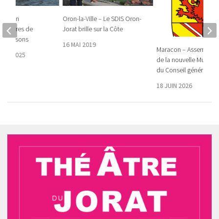
re-Alain
Oron-la-Ville – Le SDIS Oron-
histoires de
Jorat brille sur la Côte
e poissons
16 MAI 2019
Maracon – Assermenta
BRE 2025
de la nouvelle Municipa
du Conseil général
18 JUIN 2026