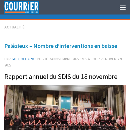
Au dessous du contenu
ACTUALITÉ
Palézieux – Nombre d’interventions en baisse
PAR
GIL. COLLIARD
· PUBLIÉ
24 NOVEMBRE 2022
· MIS À JOUR
23 NOVEMBRE
2022
Rapport annuel du SDIS du 18 novembre