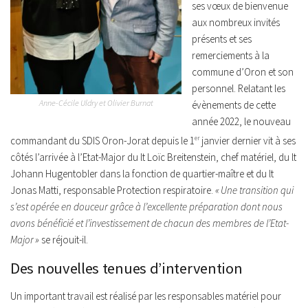
ses vœux de bienvenue
aux nombreux invités
présents et ses
remerciements à la
commune d’Oron et son
personnel. Relatant les
Anne-Cécile Uldry et Olivier Burnat
évènements de cette
année 2022, le nouveau
commandant du SDIS Oron-Jorat depuis le 1
er
janvier dernier vit à ses
côtés l’arrivée à l’Etat-Major du lt Loïc Breitenstein, chef matériel, du lt
Johann Hugentobler dans la fonction de quartier-maître et du lt
Jonas Matti, responsable Protection respiratoire.
« Une transition qui
s’est opérée en douceur grâce à l’excellente préparation dont nous
avons bénéficié et l’investissement de chacun des membres de l’Etat-
Major »
se réjouit-il.
Des nouvelles tenues d’intervention
Un important travail est réalisé par les responsables matériel pour