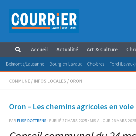
Au dessous du contenu
Accueil
Actualité
Art & Culture
Chr
Belmont s/Lausanne
Bourg-en-Lavaux
Chexbres
Forel (Lavaux)
COMMUNE
/
INFOS LOCALES
/
ORON
Oron – Les chemins agricoles en voie
PAR
ELISE DOTTRENS
· PUBLIÉ
27 MARS 2025
· MIS À JOUR
26 MARS 202
Conseil communal du 24 ma