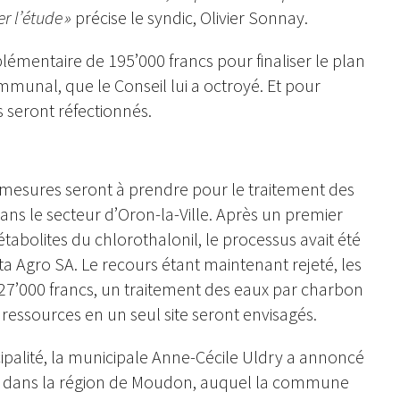
r l’étude »
précise le syndic, Olivier Sonnay.
entaire de 195’000 francs pour finaliser le plan
unal, que le Conseil lui a octroyé. Et pour
s seront réfectionnés.
s mesures seront à prendre pour le traitement des
ns le secteur d’Oron-la-Ville. Après un premier
étabolites du chlorothalonil, le processus avait été
a Agro SA. Le recours étant maintenant rejeté, les
7’000 francs, un traitement des eaux par charbon
s ressources en un seul site seront envisagés.
palité, la municipale Anne-Cécile Uldry a annoncé
sme dans la région de Moudon, auquel la commune