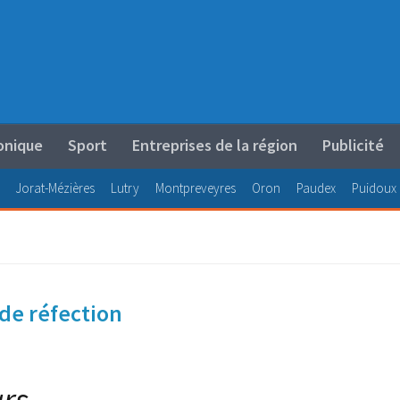
onique
Sport
Entreprises de la région
Publicité
Jorat-Mézières
Lutry
Montpreveyres
Oron
Paudex
Puidoux
 de réfection
5
rs