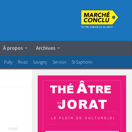
À propos
Archives
Pully
Rivaz
Savigny
Servion
St-Saphorin
SHARE