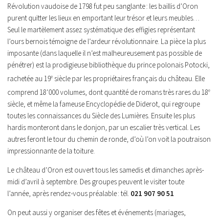
Révolution vaudoise de 1798 fut peu sanglante : les baillis d’Oron
purent quitter les lieux en emportant leur trésor et leurs meubles…
Seul le martèlement assez systématique des effigies représentant
l’ours bernois témoigne de l’ardeur révolutionnaire. La pièce la plus
imposante (dans laquelle il n’est malheureusement pas possible de
pénétrer) est la prodigieuse bibliothèque du prince polonais Potocki,
rachetée au 19
e
siècle par les propriétaires français du château. Elle
comprend 18’000 volumes, dont quantité de romans très rares du 18
e
siècle, et même la fameuse Encyclopédie de Diderot, qui regroupe
toutes les connaissances du Siècle des Lumières. Ensuite les plus
hardis monteront dans le donjon, par un escalier très vertical. Les
autres feront le tour du chemin de ronde, d’où l’on voit la poutraison
impressionnante de la toiture.
Le château d’Oron est ouvert tous les samedis et dimanches après-
midi d’avril à septembre. Des groupes peuvent le visiter toute
l’année, après rendez-vous préalable : tél.
021 907 90 51
On peut aussi y organiser des fêtes et événements (mariages,