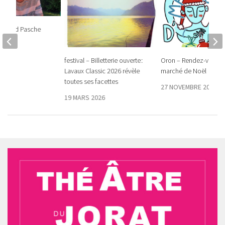
ernard Pasche
2026
festival – Billetterie ouverte :
Oron – Rendez-vous a
Lavaux Classic 2026 révèle
marché de Noël
toutes ses facettes
27 NOVEMBRE 2025
19 MARS 2026