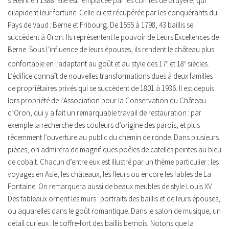
s’éteint en 1388. Elle est remplacée par les comtes de Gruyère, qui
dilapident leur fortune. Celle-ci est récupérée par les conquérants du
Pays de Vaud : Berne et Fribourg. De 1555 à 1798, 43 baillis se
succèdent à Oron. Ils représentent le pouvoir de Leurs Excellences de
Berne. Sous l’influence de leurs épouses, ils rendent le château plus
confortable en l’adaptant au goût et au style des 17
e
et 18
e
siècles.
L’édifice connaît de nouvelles transformations dues à deux familles
de propriétaires privés qui se succèdent de 1801 à 1936. Il est depuis
lors propriété de l’Association pour la Conservation du Château
d’Oron, qui y a fait un remarquable travail de restauration : par
exemple la recherche des couleurs d’origine des parois, et plus
récemment l’ouverture au public du chemin de ronde. Dans plusieurs
pièces, on admirera de magnifiques poêles de catelles peintes au bleu
de cobalt. Chacun d’entre eux est illustré par un thème particulier : les
voyages en Asie, les châteaux, les fleurs ou encore les fables de La
Fontaine. On remarquera aussi de beaux meubles de style Louis XV.
Des tableaux ornent les murs : portraits des baillis et de leurs épouses,
ou aquarelles dans le goût romantique. Dans le salon de musique, un
détail curieux : le coffre-fort des baillis bernois. Notons que la