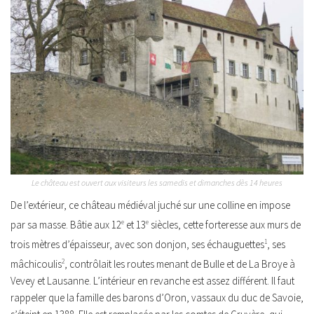
Le château est ouvert aux visiteurs les samedis et dimanches dès 14 heures
De l’extérieur, ce château médiéval juché sur une colline en impose
par sa masse. Bâtie aux 12
e
et 13
e
siècles, cette forteresse aux murs de
trois mètres d’épaisseur, avec son donjon, ses échauguettes
1
, ses
mâchicoulis
2
, contrôlait les routes menant de Bulle et de La Broye à
Vevey et Lausanne. L’intérieur en revanche est assez différent. Il faut
rappeler que la famille des barons d’Oron, vassaux du duc de Savoie,