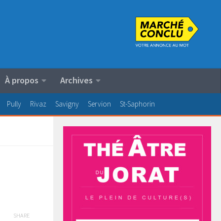
À propos
Archives
Pully
Rivaz
Savigny
Servion
St-Saphorin
SHARE