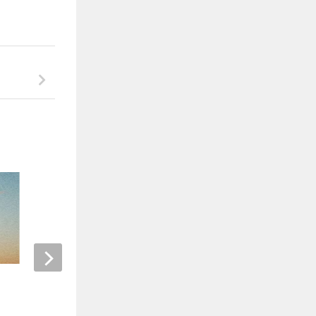
Richard Appréderis, peintre des
C’est à lire
symphonies
5 JUIN 2025