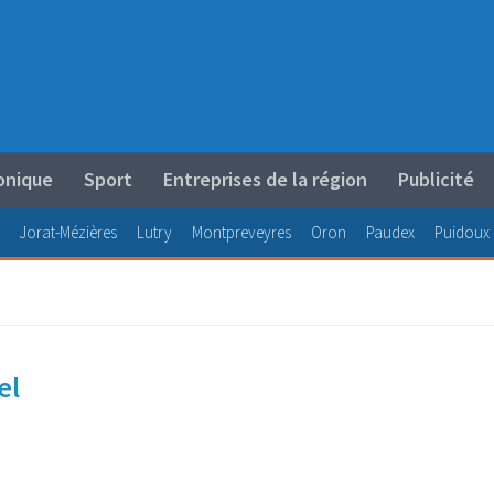
onique
Sport
Entreprises de la région
Publicité
Jorat-Mézières
Lutry
Montpreveyres
Oron
Paudex
Puidoux
el