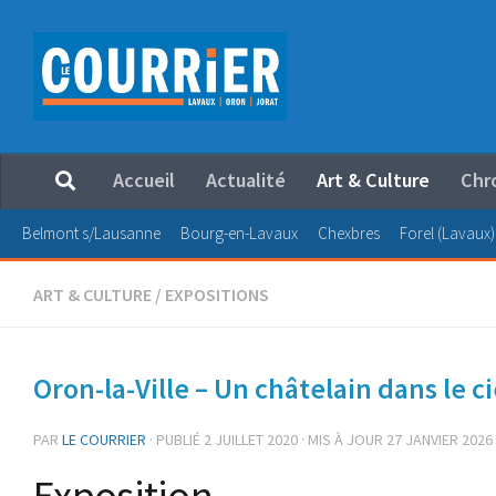
Au dessous du contenu
Accueil
Actualité
Art & Culture
Chr
Belmont s/Lausanne
Bourg-en-Lavaux
Chexbres
Forel (Lavaux)
ART & CULTURE
/
EXPOSITIONS
Oron-la-Ville – Un châtelain dans le ci
PAR
LE COURRIER
· PUBLIÉ
2 JUILLET 2020
· MIS À JOUR
27 JANVIER 2026
Exposition