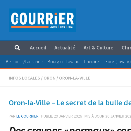
Au dessous du contenu
Accueil
Actualité
Art & Culture
Chr
Belmont s/Lausanne
Bourg-en-Lavaux
Chexbres
Forel (Lavaux)
INFOS LOCALES
/
ORON
/
ORON-LA-VILLE
Oron-la-Ville – Le secret de la bulle d
PAR
LE COURRIER
· PUBLIÉ
29 JANVIER 2026
· MIS À JOUR
30 JANVIER 20
Des crayons « normaux » cont