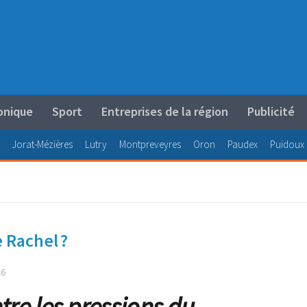
onique
Sport
Entreprises de la région
Publicité
Jorat-Mézières
Lutry
Montpreveyres
Oron
Paudex
Puidoux
e Rachel ?
26
re les pressions du