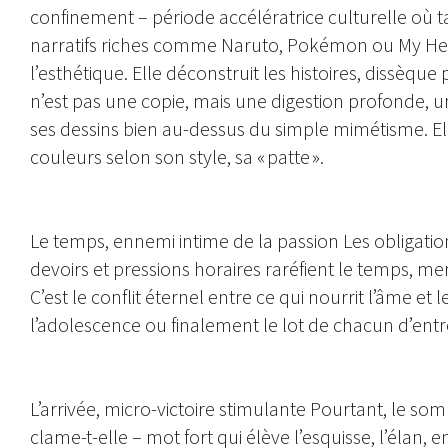
confinement – période accélératrice culturelle où t
narratifs riches comme Naruto, Pokémon ou My Hero
l’esthétique. Elle déconstruit les histoires, dissèque
n’est pas une copie, mais une digestion profonde, 
ses dessins bien au-dessus du simple mimétisme. Elle c
couleurs selon son style, sa « patte ».
Le temps, ennemi intime de la passion Les obligatio
devoirs et pressions horaires raréfient le temps, me
C’est le conflit éternel entre ce qui nourrit l’âme 
l’adolescence ou finalement le lot de chacun d’entre
L’arrivée, micro-victoire stimulante Pourtant, le som
clame-t-elle – mot fort qui élève l’esquisse, l’élan, en