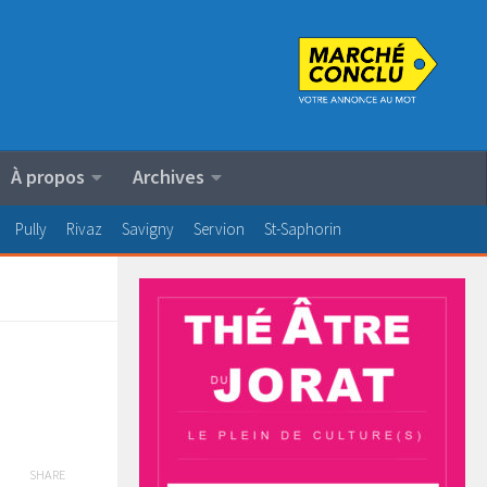
À propos
Archives
Pully
Rivaz
Savigny
Servion
St-Saphorin
SHARE