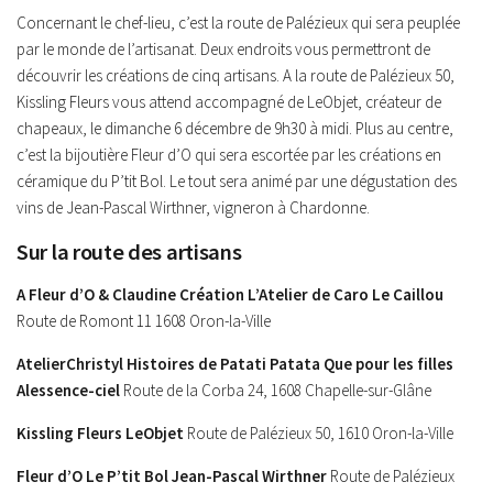
Concernant le chef-lieu, c’est la route de Palézieux qui sera peuplée
par le monde de l’artisanat. Deux endroits vous permettront de
découvrir les créations de cinq artisans. A la route de Palézieux 50,
Kissling Fleurs vous attend accompagné de LeObjet, créateur de
chapeaux, le dimanche 6 décembre de 9h30 à midi. Plus au centre,
c’est la bijoutière Fleur d’O qui sera escortée par les créations en
céramique du P’tit Bol. Le tout sera animé par une dégustation des
vins de Jean-Pascal Wirthner, vigneron à Chardonne.
Sur la route des artisans
A Fleur d’O & Claudine Création
L’Atelier de Caro
Le Caillou
Route de Romont 11 1608 Oron-la-Ville
AtelierChristyl
Histoires de
Patati Patata
Que pour les filles
Alessence-ciel
Route de la Corba 24, 1608 Chapelle-sur-Glâne
Kissling Fleurs
LeObjet
Route de Palézieux 50, 1610 Oron-la-Ville
Fleur d’O
Le P’tit Bol
Jean-Pascal Wirthner
Route de Palézieux