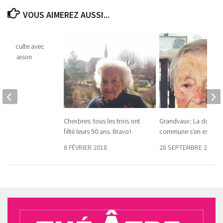
VOUS AIMEREZ AUSSI...
chain culte avec
s de maison
9
Chexbres: tous les trois ont
Grandvaux : La doyenn
fêté leurs 90 ans. Bravo !
commune s’en est allé
8 FÉVRIER 2018
28 SEPTEMBRE 2017