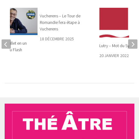
Vucherens – Le Tour de
Romandie fera étape à
Vucherens
18 DÉCEMBRE 2025
du 8 juillet en un
Lutry – Mot du Syndic
grâce au Flash
20 JANVIER 2022
2021