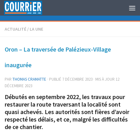
Au dessous du contenu
ACTUALITÉ
/
LA UNE
Oron – La traversée de Palézieux-Village
inaugurée
PAR
THOMAS CRAMATTE
· PUBLIÉ
7 DÉCEMBRE 2023
· MIS À JOUR
12
DÉCEMBRE 2023
Débutés en septembre 2022, les travaux pour
restaurer la route traversant la localité sont
quasi achevés. Les autorités sont fières d’avoir
respecté les délais, et ce, malgré les difficultés
de ce chantier.