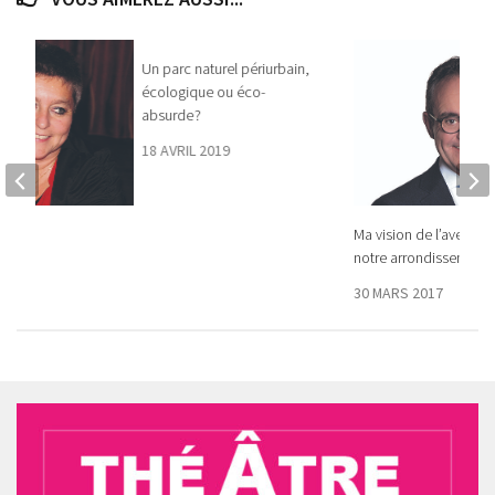
Un parc naturel périurbain,
écologique ou éco-
absurde ?
18 AVRIL 2019
ions…
Ma vision de l’avenir p
notre arrondissement
2018
30 MARS 2017