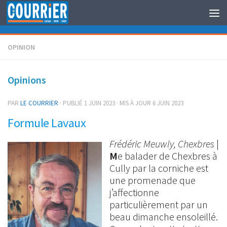
Au dessous du contenu
OPINION
Opinions
PAR
LE COURRIER
· PUBLIÉ
1 JUIN 2023
· MIS À JOUR
6 JUIN 2023
Formule Lavaux
Frédéric Meuwly, Chexbres
|
M
e balader de Chexbres à
Cully par la corniche est
une promenade que
j’affectionne
particulièrement par un
beau dimanche ensoleillé.