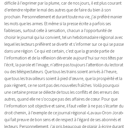
difficile à l’exprimer par la plume, car de nos jours, il est plus courant
d’entendre répéter le mal des autres que de faire du bien à son
prochain.
Personnellement et durant toute ma vie, j’ai préféré manier
les mots que les armes. Et même si la presse écrite a parfois ses
faiblesses, surtout celle à sensation, chacun a l’opportunité de
choisir le journal qui lui convient, tel un hebdomadaire régional avec
lequel les lecteurs préfèrent se divertir et s’informer sur ce qui se passe
dans une région.
Ce qui est certain, c’est que la grande partie de
l’information et de la réflexion déversée aujourd’hui sur nos têtes par
l’écrit, la parole et l’image, n’attire pas toujours l’attention du lectorat
ou des téléspectateurs. Que tous les trains soient arrivés à l’heure,
que tous les travailleurs soient à pied d’œuvre, que la prospérité et la
paix règnent, ce ne sont pas des nouvelles fraîches. Voilà pourquoi
une certaine presse se délecte de tous les conflits et des erreurs des
autres, quand elle ne s’occupe pas des affaires de cœur. Pour que
l’information soit objective et saine, il faut veiller à ne pas s’écarter du
droit chemin, à l’exemple de ce journal régional «Lavaux-Oron-Jorat»
qui fait preuve de bon sens et de respect à l’égard de ses abonnés et
lecteurs. Personnellement, j’ai pris beaucoup de plaisir à écrire durant