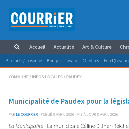
Au dessous du contenu
Accueil
Actualité
Art & Culture
Chr
Belmont s/Lausanne
Bourg-en-Lavaux
Chexbres
Forel (Lavaux)
COMMUNE
/
INFOS LOCALES
/
PAUDEX
Municipalité de Paudex pour la légis
PAR
LE COURRIER
· PUBLIÉ
9 AVRIL 2026
· MIS À JOUR
8 AVRIL 2026
La Municipalité
| La municipale Céline Dillner-Reic