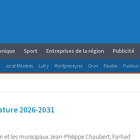
onique
Sport
Entreprises de la région
Publicité
Jorat-Mézières
Lutry
Montpreveyres
Oron
Paudex
Puidoux
lature 2026-2031
hen et les municipaux Jean-Philippe Chaubert, Farhad