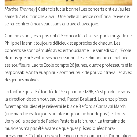
Martine Thonney
| Cette fois fut la bonne ! Les concerts ont eu lieu les
samedi 2 et dimanche 3 avril. Une belle affluence confirma l’envie de
se rencontrer à nouveau, sans entrave et avec joie.
Comme avant, les repas ont été concoctés et servis par la brigade de
Philippe Haenni : toujours délicieux et appréciés de chacun. Les
concerts se sont déroulés avec enthousiasme. Le samedi soir, l’Ecole
de musique présentait ses percussionnistes et dimanche en matinée
ses souffleurs. Ladite Ecole compte 26 jeunes, quatre professeurs et la
responsable Anita Vuagniaux sont heureux de pouvoir travailler avec
des jeunes motivés.
La fanfare qui a été fondée le 15 septembre 1896, s’est produite sous
la direction de son nouveau chef, Pascal Braillard. Les onze pièces
furent applaudies et je relèverai le bis de Belford’s Carnaval March
(une marche est toujours un plaisir qu’on ne boude pas !) et Tom&
Jerry où la batterie de Fabien Pasteris a fait fureur. La trentaine de
musiciens n’a pas été avare de quelques pièces jouées hors-
programme. C’était du
« rab »
bienvenu pour compenser l’annulation