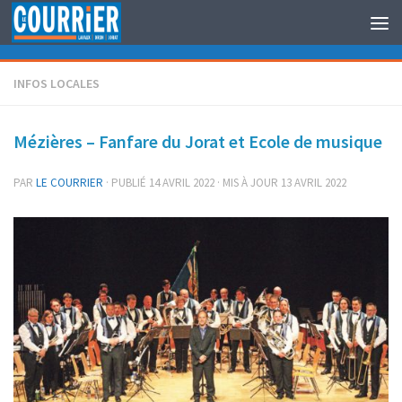
Au dessous du contenu
INFOS LOCALES
Mézières – Fanfare du Jorat et Ecole de musique
PAR
LE COURRIER
· PUBLIÉ
14 AVRIL 2022
· MIS À JOUR
13 AVRIL 2022