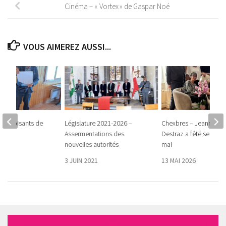
Cinéma – « Vortex » de Gaspar Noé
VOUS AIMEREZ AUSSI...
s patoisants de
Législature 2021-2026 –
Chexbres – Jeannette
el
Assermentations des
Destraz a fêté ses 90 a
nouvelles autorités
mai
026
3 JUIN 2021
13 MAI 2026