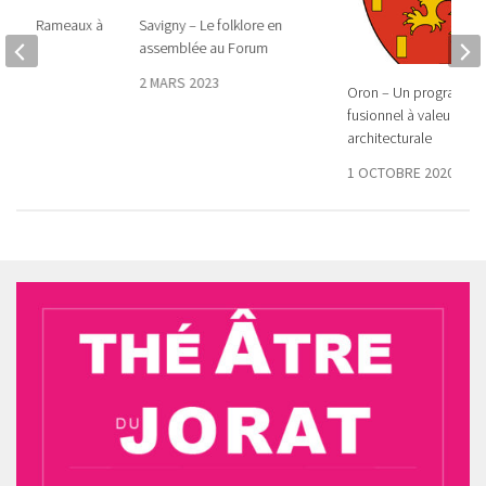
te des Rameaux à
Savigny – Le folklore en
assemblée au Forum
26
2 MARS 2023
Oron – Un programm
fusionnel à valeur
architecturale
1 OCTOBRE 2020