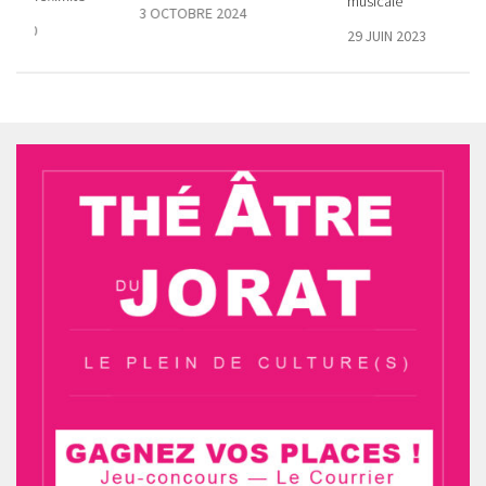
musicale
3 OCTOBRE 2024
 2020
29 JUIN 2023