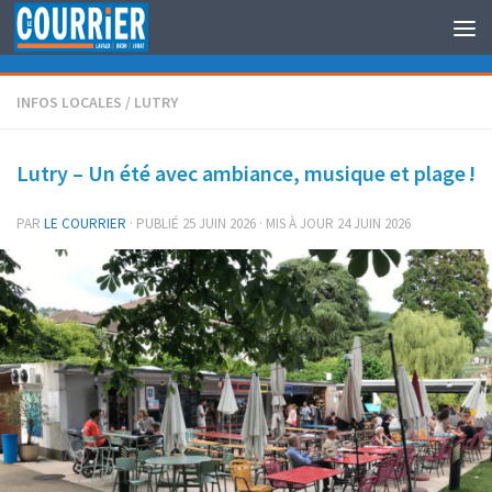
Au dessous du contenu
INFOS LOCALES
/
LUTRY
Lutry – Un été avec ambiance, musique et plage !
PAR
LE COURRIER
· PUBLIÉ
25 JUIN 2026
· MIS À JOUR
24 JUIN 2026