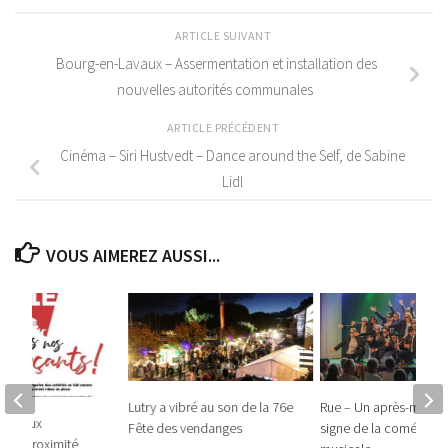
ARTICLE SUIVANT
Bourg-en-Lavaux – Assermentation et installation des
nouvelles autorités communales
ARTICLE PRÉCÉDENT
Cinéma – Siri Hustvedt – Dance around the Self, de Sabine
Lidl
VOUS AIMEREZ AUSSI...
Lutry a vibré au son de la 76e
Rue – Un après-midi s
tien aux
Fête des vendanges
signe de la comédie
 de proximité