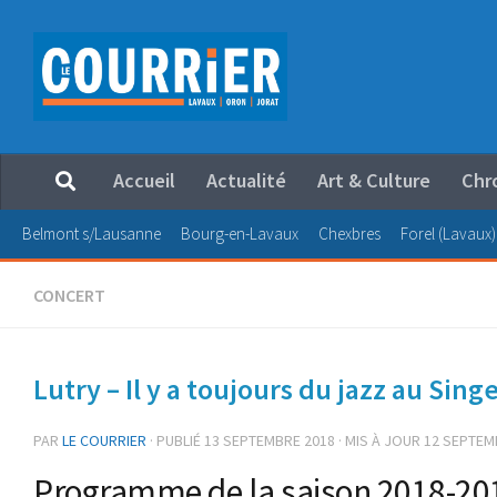
Au dessous du contenu
Accueil
Actualité
Art & Culture
Chr
Belmont s/Lausanne
Bourg-en-Lavaux
Chexbres
Forel (Lavaux)
CONCERT
Lutry – Il y a toujours du jazz au Sing
PAR
LE COURRIER
· PUBLIÉ
13 SEPTEMBRE 2018
· MIS À JOUR
12 SEPTEM
Programme de la saison 2018-20