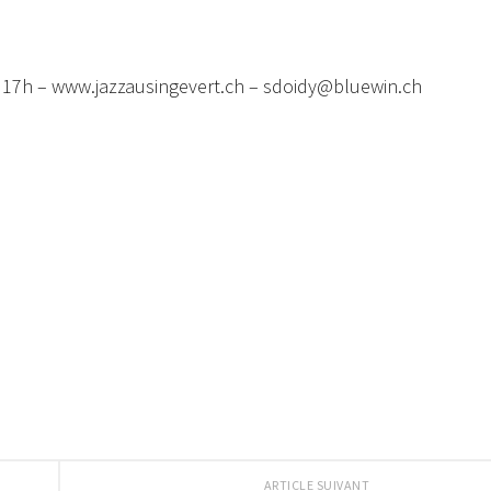
s 17h – www.jazzausingevert.ch – sdoidy@bluewin.ch
ARTICLE SUIVANT