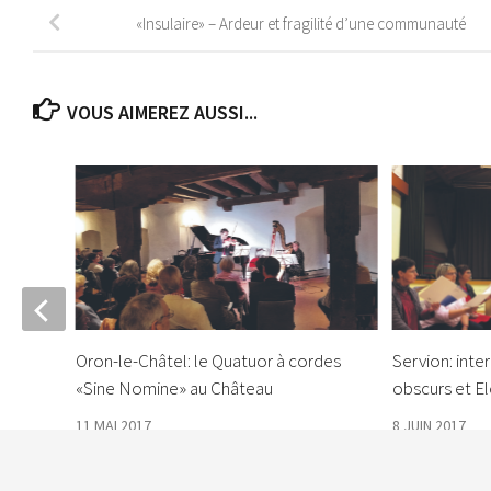
«Insulaire» – Ardeur et fragilité d’une communauté
VOUS AIMEREZ AUSSI...
 pour
Oron-le-Châtel: le Quatuor à cordes
Servion: inte
«Sine Nomine» au Château
obscurs et E
11 MAI 2017
8 JUIN 2017