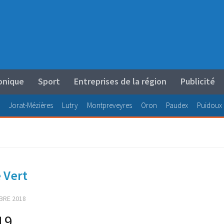
onique
Sport
Entreprises de la région
Publicité
Jorat-Mézières
Lutry
Montpreveyres
Oron
Paudex
Puidoux
e Vert
BRE 2018
19