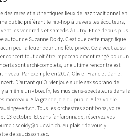
e des rares et authentiques lieux de jazz traditionnel en
ne public préférant le hip-hop à travers les écouteurs,
uvent les vendredis et samedis à Lutry. Et ce depuis plus
e autour de Suzanne Doidy. C’est que cette magnifique
hacun peu la louer pour une fête privée.
Cela veut aussi
nier concert tout doit être impeccablement rangé pour un
oncerts sont archi-complets, une ultime rencontre est
t niveau.
Par exemple en 2017, Olivier Franc et Daniel
ert. D’autant qu’Olivier joue sur le sax soprano de
 il y a même un « bœuf », les musiciens-spectateurs dans la
ues morceaux. A la grande joie du public.
Allez voir le
ausingevert.ch. Tous les orchestres sont bons, voire
 et 13 octobre. Et sans fanfaronnade, réservez vos
courriel: sdoidy@bluewin.ch.
Au plaisir de vous y
ette de saucisson sec.