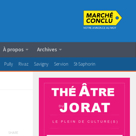
À propos
Archives
Pully
Rivaz
Savigny
Servion
St-Saphorin
SHARE