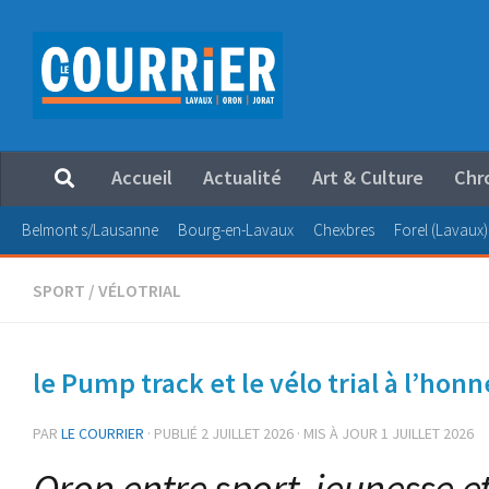
Au dessous du contenu
Accueil
Actualité
Art & Culture
Chr
Belmont s/Lausanne
Bourg-en-Lavaux
Chexbres
Forel (Lavaux)
SPORT
/
VÉLOTRIAL
le Pump track et le vélo trial à l’hon
PAR
LE COURRIER
· PUBLIÉ
2 JUILLET 2026
· MIS À JOUR
1 JUILLET 2026
Oron entre sport, jeunesse e