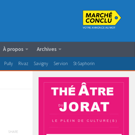
À propos
Archives
Pully
Rivaz
Savigny
Servion
St-Saphorin
SHARE