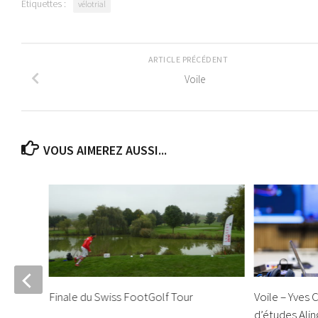
Étiquettes :
vélotrial
ARTICLE PRÉCÉDENT
Voile
VOUS AIMEREZ AUSSI...
Finale du Swiss FootGolf Tour
Voile – Yves 
d’études Ali