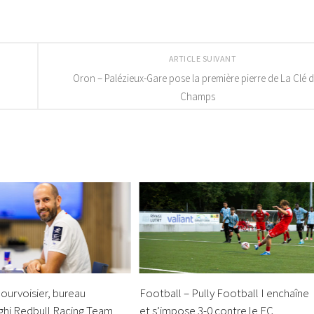
ARTICLE SUIVANT
Oron – Palézieux-Gare pose la première pierre de La Clé 
Champs
Courvoisier, bureau
Football – Pully Football I enchaîne
nghi Redbull Racing Team
et s’impose 3-0 contre le FC