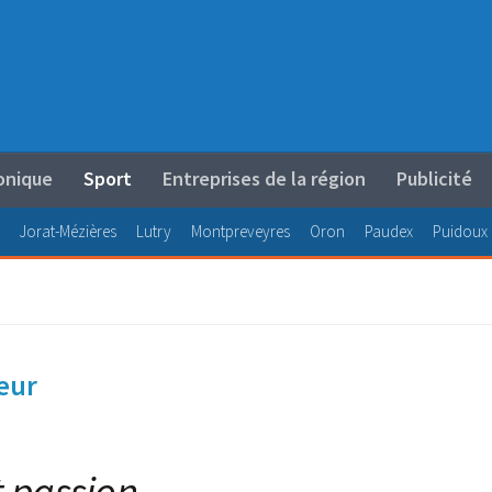
onique
Sport
Entreprises de la région
Publicité
Jorat-Mézières
Lutry
Montpreveyres
Oron
Paudex
Puidoux
neur
t passion