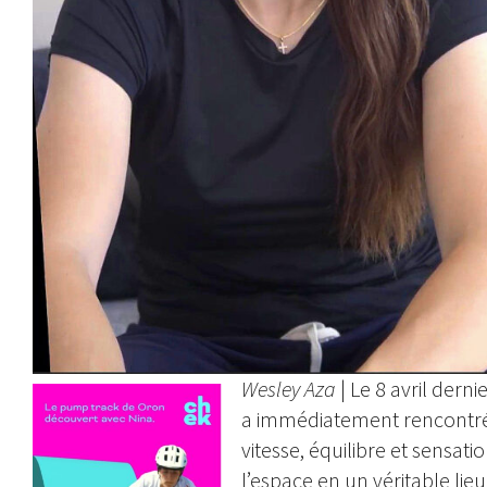
Wesley Aza
| Le 8 avril der
a immédiatement rencontré u
vitesse, équilibre et sensati
l’espace en un véritable lie