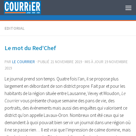
Au dessous du contenu
EDITORIAL
Le mot du Red’Chef
PAR
LE COURRIER
· PUBLIÉ
21 NOVEMBRE 2019
· MIS À JOUR
19 NOVEMBRE
2019
Le journal prend son temps. Quatre fois l’an, il se propose plus
largement en débordant de son district propre. Fait par et pour les
habitants de la région située entre Lausanne, Vevey et Moudon,
Le
Courrier
vous présente chaque semaine des pans de vie, des
portraits, des événements mais aussi des enquêtes qui valorisent ce
district qu’on appelle Lavaux-Oron. Nombreux ont été ceux qui se
demandent à quoi pouvait bien servir un journal dans une région où
il ne se passe rien… Il est vrai que l’impression de calme domine, mais