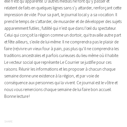
elle n’est qu’apparente. D’autres médias ne font qu’y passer et
relatent de faits en quelques lignes sans s‘y attarder, renforçant cette
impression de vide. Pour sa part, le journal local y a sa vocation. Il
prend le temps de s’attarder, de musarder et de développer des sujets
apparemment futiles ; futilité qui n’est que dans l’œil du spectateur.
Celui qui conçoit la région comme un dortoir, qui travaille autre part
et fête ailleurs, s’exile de lui-même. Il ne comprendra pas le plaisir de
faire (re)vivre un vieux four à pain, pas plus qu’il ne comprendra les
traditions ancestrales et parfois curieuses du lieu même où il habite.
Le vecteur social que représente Le Courrier se justifie pour ces
raisons. Réunir les informations et les proposer à chacun chaque
semaine donne une existence à la région, et par voie de
conséquence aux personnes qui la vivent. Ce journal est le vôtre et
nous vous remercions chaque semaine de lui faire bon accueil.
Bonne lecture !
SHARE