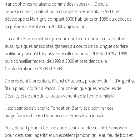
francophones valaisans comme des
« sujets »
… Depuis,
heureusement, la situation a changé et le Bas-Valais s’est bien
développé et Martigny comptait 6000 habitants en 1985 au début de
sa présidence et il y en a 20’000 aujourd’hui.
Il a captivé son auditoire presque une heure durant en racontant
aussi quelques anecdotes glanées au cours de sa longue carrière
politique puisqu’il fut aussi conseiller national PLR de 1979 à 1998,
puis conseiller fédéral de 1998 à 2009 et président de la
Confédération en 2003 et 2008.
De président à président, Michel Chaubert, président du Fil d’Argent se
fit un plaisir d’offrir à Pascal Couchepin quelques bouteilles de
Dézaley et des produits locaux venant de la ferme familiale.
Il était temps de visiter la Fondation Barry et d’admirer ces
magnifiques chiens et leur histoire exposée au musée.
Puis, départ pour la Colline aux oiseaux au-dessus de Chamoson
pour déguster l’apéritif et un excellent jambon grillé au feu de bois et,