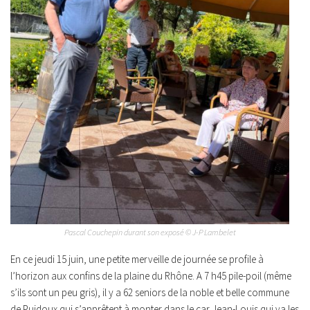
Pascal Couchepin durant son exposé © J-P Lambelet
En ce jeudi 15 juin, une petite merveille de journée se profile à
l’horizon aux confins de la plaine du Rhône. A 7 h45 pile-poil (même
s’ils sont un peu gris), il y a 62 seniors de la noble et belle commune
de Puidoux qui s’apprêtent à monter dans le car Jean-Louis qui va les