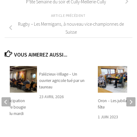
P’tite Semaine du soir et Cully-Meillerie-Cully
ARTICLE PRÉCÉDENT
Rugby – Les Mermigans, à nouveau vice-championnes de
Suisse
VOUS AIMEREZ AUSSI...
Palézieux-Village – Un
ouvrier agricole tué par un
taureau
23 AVRIL 2026
e participation
Oron – Les jubilaires fo
er la 1re bougie
fête
tres du mardi
1 JUIN 2023
s
25