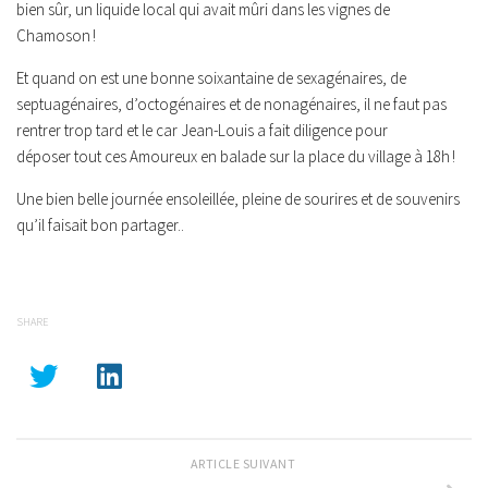
bien sûr, un liquide local qui avait mûri dans les vignes de
Chamoson !
Et quand on est une bonne soixantaine de sexagénaires, de
septuagénaires, d’octogénaires et de nonagénaires, il ne faut pas
rentrer trop tard et le car Jean-Louis a fait diligence pour
déposer tout ces Amoureux en balade sur la place du village à 18h !
Une bien belle journée ensoleillée, pleine de sourires et de souvenirs
qu’il faisait bon partager..
SHARE
ARTICLE SUIVANT