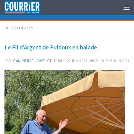
Au dessous du contenu
INFOS LOCALES
Le Fil d’Argent de Puidoux en balade
PAR
JEAN-PIERRE LAMBELET
· PUBLIÉ
22 JUIN 2023
· MIS À JOUR
21 JUIN 2023