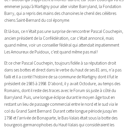
emmener jusqu’à Martigny pour aller visiter Barryland, la Fondation
Barry, qui a repris des mains des chanoines le chenil des célèbres
chiens Saint-Bernard du col éponyme.
Et là-bas, ce n’était pas une surprise de rencontrer Pascal Couchepin,
ancien président de la Confédération, car c’était annoncé, mais
quand même, voir un conseiller fédéral qui attendait impatiemment
Les Amoureux de Puidoux, c’est quand même pas mal !
Et ce cher Pascal Couchepin, toujours fidèle à sa réputation droit
dans ses bottes et direct dans le verbe du haut de ses 81 ans, n’a pas
failli et il a conté l’histoire de sa commune de Martigny dont il fut le
président de 1985 à 1998. D’abord, il y avait Octodure, au temps des
Romains, dont il reste des traces avec le Forum sis juste à côté du
Barryland. Puis, une longue éclipse durant le moyen âge tout en
restant un lieu de passage commercial entre le nord et le sud via le
col du Grand Saint Bernard. Durant cette longue période jusqu’en
1798 et l’arrivée de Bonaparte, le Bas-Valais était sous la botte des
bourgeois germanophobes du Haut-Valais qui considéraient les