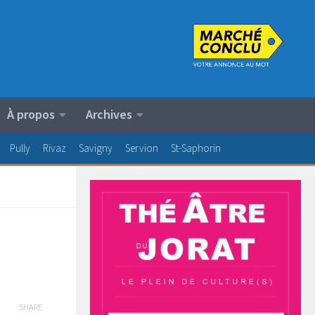
À propos
Archives
Pully
Rivaz
Savigny
Servion
St-Saphorin
SHARE