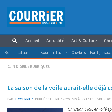
Au dessous du contenu
Accueil
Actualité
Art & Culture
Chr
Belmont s/Lausanne
Bourg-en-Lavaux
Chexbres
Forel (Lavaux)
CLIN D'OEIL
/
RUBRIQUES
La saison de la voile aurait-elle déj
PAR
LE COURRIER
· PUBLIÉ
20 FÉVRIER 2020
· MIS À JOUR
19 FÉVRIER 202
Christian Dick, envoilé sp