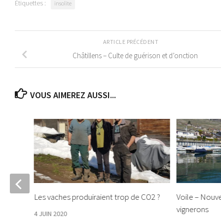
Étiquettes :
insolite
ARTICLE PRÉCÉDENT
Châtillens – Culte de guérison et d’onction
VOUS AIMEREZ AUSSI...
Les vaches produiraient trop de CO2 ?
Voile – Nouve
mptes
vignerons
4 JUIN 2020