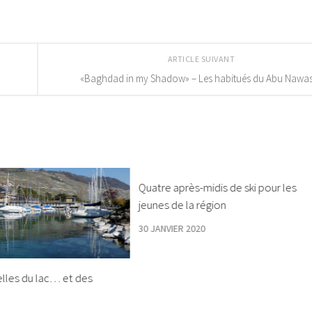
ARTICLE SUIVANT
«Baghdad in my Shadow» – Les habitués du Abu Nawa
Quatre après-midis de ski pour les
jeunes de la région
30 JANVIER 2020
lles du lac… et des