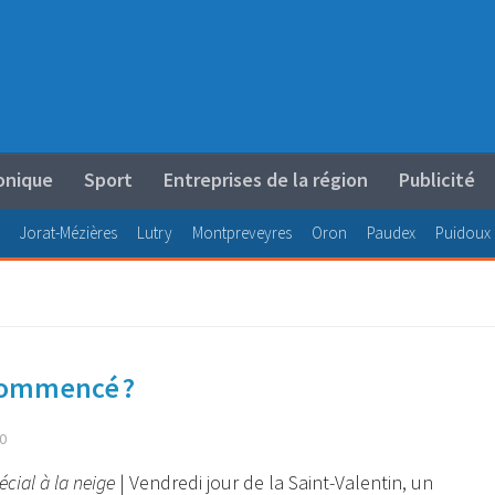
onique
Sport
Entreprises de la région
Publicité
Jorat-Mézières
Lutry
Montpreveyres
Oron
Paudex
Puidoux
à commencé ?
0
écial à la neige
| Vendredi jour de la Saint-Valentin, un