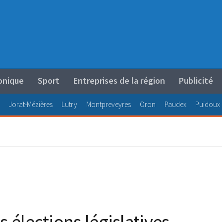
onique
Sport
Entreprises de la région
Publicité
Jorat-Mézières
Lutry
Montpreveyres
Oron
Paudex
Puidoux
s élections législatives