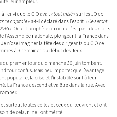
oute leur ampleur.
 à l’envi que le CIO avait
« tout misé »
sur les JO de
ance capitale »
a-t-il déclaré dans l’esprit.
« Ce seront
20+5 »
. On est prophète ou on ne l’est pas : deux soirs
e l’Assemblée nationale, plongeant la France dans
Je n’ose imaginer la tête des dirigeants du CIO ce
s sommes à 3 semaines du début des Jeux…
ltats du premier tour du dimanche 30 juin tombent.
cond tour confus. Mais peu importe : que l’avantage
opulaire, la crise et l’instabilité sont à leur
é. La France descend et va être dans la rue. Avec
tromper.
t surtout toutes celles et ceux qui œuvrent et ont
oin de cela, ni ne l’ont mérité.