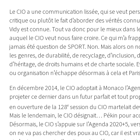
Le CIO a une communication lissée, qui se veut persu
critique ou plutôt le fait d’aborder des vérités conn
Vidy est connue. Tout va donc pour le mieux dans l
auquel le CIO veut nous faire croire. Ce qui m’a frapp
jamais été question de SPORT. Non. Mais alors on no
les genres, de durabilité, de recyclage, d’inclusion,
d’héritage, de droits humains et de charte sociale
ou organisation n’échappe désormais à cela et Pari
En décembre 2014, le CIO adoptait à Monaco l’Agenda 
projeter ce dernier dans un futur parfait et tout p
en ouverture de la 128
session du CIO martelait de
e
Mais le lendemain, le CIO désignait… Pékin pour accu
Désormais, le CIO s’appuie sur l’Agenda 2020+5, vers
on ne va pas chercher des poux au CIO, car il est vra