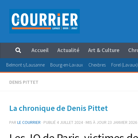
Au dessous du contenu
Accueil
Actualité
Art & Culture
Chr
Belmont s/Lausanne
Bourg-en-Lavaux
Chexbres
Forel (Lavaux)
DENIS PITTET
La chronique de Denis Pittet
PAR
LE COURRIER
· PUBLIÉ
4 JUILLET 2024
· MIS À JOUR
23 JANVIER 2026
Les JO de Paris, victimes de