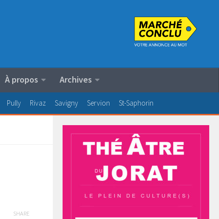
À propos
Archives
Pully
Rivaz
Savigny
Servion
St-Saphorin
SHARE