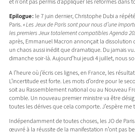
et n’ont pas permis d’appliquer les réformes dans t
Epilogue :
le 7 juin dernier, Christophe Dubi a répété
Paris.
« Les Jeux de Paris sont pour nous d’une import
les premiers Jeux totalement compatibles Agenda 20
après, Emmanuel Macron annonçait la dissolution d
un chaos aussi inédit que dramatique. Du jamais vu. 
dimanche soir-là. Aujourd’hui jeudi 4 juillet, nou
A l’heure où j’écris ces lignes, en France, les résu
L’incertitude est forte. Les mots d’ordre pour le se
soit au Rassemblement national ou au Nouveau Front p
comble. Un nouveau premier ministre va être désign
toutes les dérives que cela comporte. J’espère me 
Indépendamment de toutes choses, les JO de Paris e
œuvré à la réussite de la manifestation n’ont pas bes