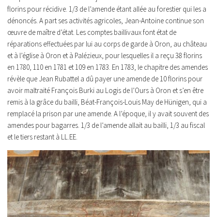
florins pour récidive. 1/3 de l’amende étant allée au forestier qui les a
dénoncés. A part ses activités agricoles, Jean-Antoine continue son
œuvre de maître d’état. Les comptes baillivaux font état de
réparations effectuées par lui au corps de garde à Oron, au château
et à l’église à Oron et à Palézieux, pour lesquelles il a reçu 38 florins
en 1780, 110 en 1781 et 109 en 1783. En 1783, le chapitre des amendes
révèle que Jean Rubattel a dû payer une amende de 10 florins pour
avoir maltraité François Burki au Logis de l’Ours à Oron et s’en être
remis à la grâce du bailli, Béat-François-Louis May de Hünigen, qui a
remplacé la prison par une amende. A l’époque, il y avait souvent des
amendes pour bagarres. 1/3 de l’amende allait au bailli, 1/3 au fiscal
et le tiers restant à LL.EE.