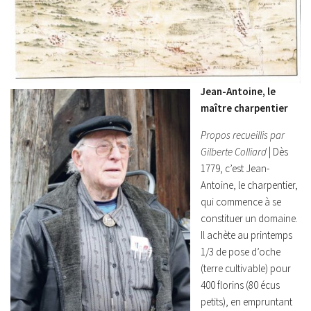
Jean-Antoine, le
maître charpentier
Propos recueillis par
Gilberte Colliard
| Dès
1779, c’est Jean-
Antoine, le charpentier,
qui commence à se
constituer un domaine.
Il achète au printemps
1/3 de pose d’oche
(terre cultivable) pour
400 florins (80 écus
petits), en empruntant