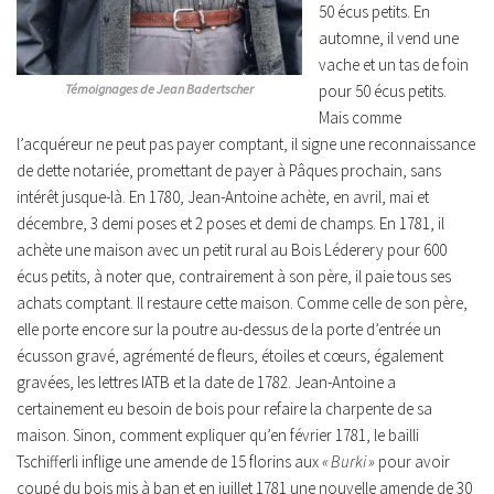
50 écus petits. En
automne, il vend une
vache et un tas de foin
Témoignages de Jean Badertscher
pour 50 écus petits.
Mais comme
l’acquéreur ne peut pas payer comptant, il signe une reconnaissance
de dette notariée, promettant de payer à Pâques prochain, sans
intérêt jusque-là. En 1780, Jean-Antoine achète, en avril, mai et
décembre, 3 demi poses et 2 poses et demi de champs. En 1781, il
achète une maison avec un petit rural au Bois Léderery pour 600
écus petits, à noter que, contrairement à son père, il paie tous ses
achats comptant. Il restaure cette maison. Comme celle de son père,
elle porte encore sur la poutre au-dessus de la porte d’entrée un
écusson gravé, agrémenté de fleurs, étoiles et cœurs, également
gravées, les lettres IATB et la date de 1782. Jean-Antoine a
certainement eu besoin de bois pour refaire la charpente de sa
maison. Sinon, comment expliquer qu’en février 1781, le bailli
Tschifferli inflige une amende de 15 florins aux
« Burki »
pour avoir
coupé du bois mis à ban et en juillet 1781 une nouvelle amende de 30