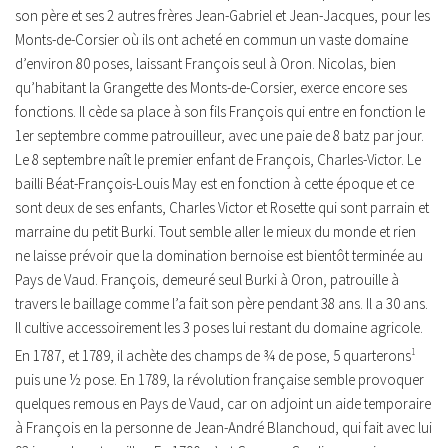
son père et ses 2 autres frères Jean-Gabriel et Jean-Jacques, pour les
Monts-de-Corsier où ils ont acheté en commun un vaste domaine
d’environ 80 poses, laissant François seul à Oron. Nicolas, bien
qu’habitant la Grangette des Monts-de-Corsier, exerce encore ses
fonctions. Il cède sa place à son fils François qui entre en fonction le
1er septembre comme patrouilleur, avec une paie de 8 batz par jour.
Le 8 septembre naît le premier enfant de François, Charles-Victor. Le
bailli Béat-François-Louis May est en fonction à cette époque et ce
sont deux de ses enfants, Charles Victor et Rosette qui sont parrain et
marraine du petit Burki. Tout semble aller le mieux du monde et rien
ne laisse prévoir que la domination bernoise est bientôt terminée au
Pays de Vaud. François, demeuré seul Burki à Oron, patrouille à
travers le baillage comme l’a fait son père pendant 38 ans. Il a 30 ans.
Il cultive accessoirement les 3 poses lui restant du domaine agricole.
En 1787, et 1789, il achète des champs de ¾ de pose, 5 quarterons
1
puis une ½ pose. En 1789, la révolution française semble provoquer
quelques remous en Pays de Vaud, car on adjoint un aide temporaire
à François en la personne de Jean-André Blanchoud, qui fait avec lui