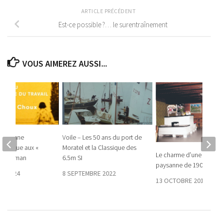
ARTICLE PRÉCÉDENT
Est-ce possible ?… le surentraînement
VOUS AIMEREZ AUSSI...
 Un hymne
Voile – Les 50 ans du port de
aphique aux «
Moratel et la Classique des
Le charme d’une cha
 du Léman
6.5m SI
paysanne de 1900
E 2024
8 SEPTEMBRE 2022
13 OCTOBRE 2016