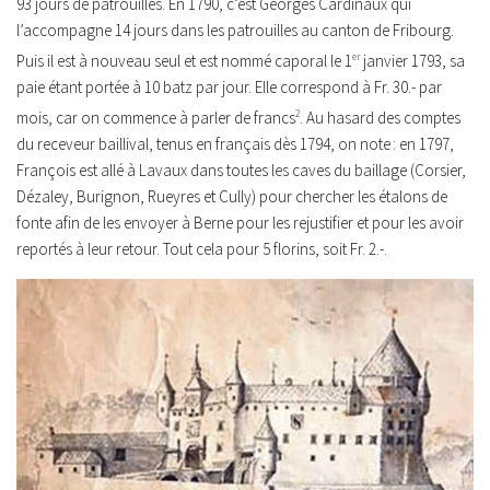
93 jours de patrouilles. En 1790, c’est Georges Cardinaux qui
l’accompagne 14 jours dans les patrouilles au canton de Fribourg.
Puis il est à nouveau seul et est nommé caporal le 1
er
janvier 1793, sa
paie étant portée à 10 batz par jour. Elle correspond à Fr. 30.- par
mois, car on commence à parler de francs
2
. Au hasard des comptes
du receveur baillival, tenus en français dès 1794, on note : en 1797,
François est allé à Lavaux dans toutes les caves du baillage (Corsier,
Dézaley, Burignon, Rueyres et Cully) pour chercher les étalons de
fonte afin de les envoyer à Berne pour les rejustifier et pour les avoir
reportés à leur retour. Tout cela pour 5 florins, soit Fr. 2.-.