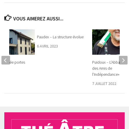
VOUS AIMEREZ AUSSI...
Paudex – La structure évolue
6 AVRIL 2023
 Journée portes
Puidoux – L’Abbaye «
des Amis de
l’Indépendance»
023
7 JUILLET 2022