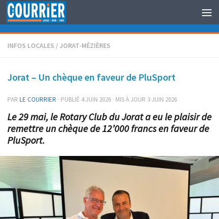
Au dessous du contenu
INFOS LOCALES
/
JORAT-MÉZIÈRES
Jorat – Un chèque en faveur de PluSport
PAR
LE COURRIER
· PUBLIÉ
4 JUIN 2026
· MIS À JOUR
3 JUIN 2026
Le 29 mai, le Rotary Club du Jorat a eu le plaisir de
remettre un chèque de 12’000 francs en faveur de
PluSport.