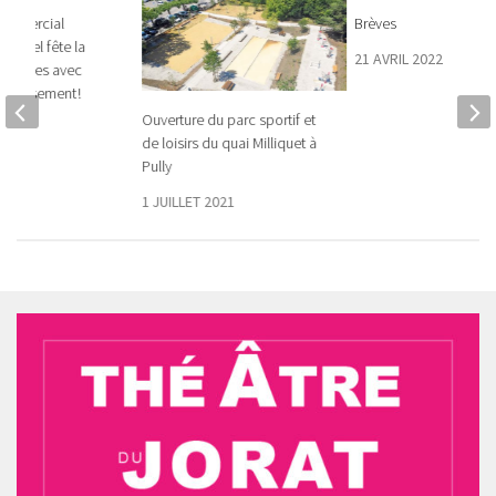
commercial
Brèves
en-Ciel fête la
21 AVRIL 2022
 classes avec
 amusement !
Ouverture du parc sportif et
019
de loisirs du quai Milliquet à
Pully
1 JUILLET 2021