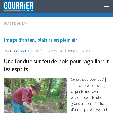
Au dessous du contenu
IMAGE D'ANTAN
Image d’antan, plaisirs en plein air
PAR
LE COURRIER
· PUBLIÉ
2 JUIN 2022
· MIS À JOUR
1 JUIN 2022
Une fondue sur feu de bois pour ragaillardir
les esprits
Gérard Bourquenoud
|
Tous ceux et celles qui,
ce printemps, avaient
envie de se détendre au
grand air, ont bénéficié
d’un temps relativement