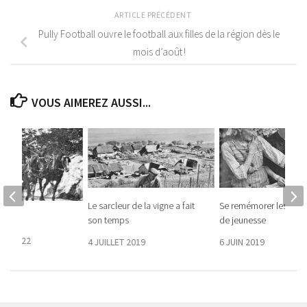
ARTICLE PRÉCÉDENT
Pully Football ouvre le football aux filles de la région dès le
mois d’août !
VOUS AIMEREZ AUSSI...
Le sarcleur de la vigne a fait
Se remémorer les souv
tan
son temps
de jeunesse
RE 2022
4 JUILLET 2019
6 JUIN 2019