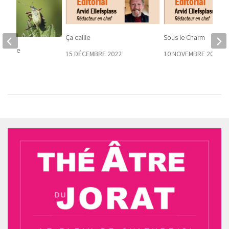
Ça caille
Sous le Charm
 Balade
15 DÉCEMBRE 2022
10 NOVEMBRE 2022
hique
21