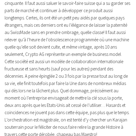
cinquante. Il faut aussi saluer le savoir-faire suisse qui a su garder ses
parts de marché et continuer à développer ce produit aussi
longtemps. Certes, ils ont été un petit peu aidés par quelques pays
étrangers, mais ces derniers ont eu l’élégance de laisser la paternité
au SwissMade sans en prendre ombrage, quelle classe! Il faut aussi
relever qu’à l’heure de l’obsolescence programmée où une machine
quelle qu’elle soit devient culte, et même vintage, après 10 ans
seulement, Crypto AG représente un exemple de business model.
Cette société est aussi un modèle de collaboration internationale
fructueuse et sans heurts (sauf pour les autres) pendant des
décennies. A peine épinglée 2 ou 3 fois par la presse tout au long de
sa vie, elle finit toutefois par faire la Une dans de nombreux médias
qui dès lors ne la lâchent plus. Quel dommage, précisément au
moment où l’entreprise envisageait de mettre la clé sous la porte,
deux ans après que les Etats-Unis ait cessé de l’utiliser… Hasards et
coïncidences ne jouent pas dans cette équipe, pas plus que le temps.
L’orchestration est magistrale, on est tenté d’y chercher un Karajan
souterrain pour le féliciter de nous faire relire la grande Histoire à
travers cette porte dérobée, chapeau bas Maestro!