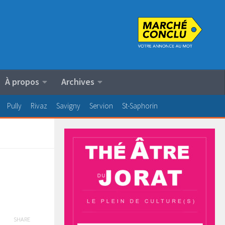
À propos
Archives
Pully
Rivaz
Savigny
Servion
St-Saphorin
SHARE