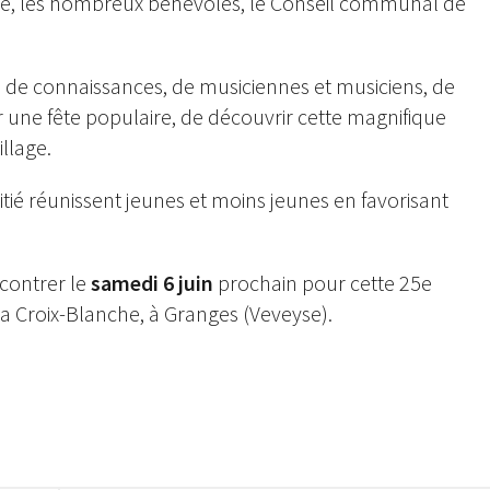
se, les nombreux bénévoles, le Conseil communal de
 de connaissances, de musiciennes et musiciens, de
 une fête populaire, de découvrir cette magnifique
llage.
itié réunissent jeunes et moins jeunes en favorisant
ncontrer le
samedi 6 juin
prochain pour cette 25e
a Croix-Blanche, à Granges (Veveyse).