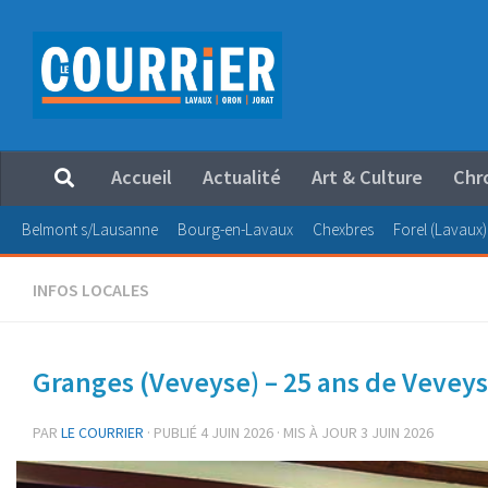
Au dessous du contenu
Accueil
Actualité
Art & Culture
Chr
Belmont s/Lausanne
Bourg-en-Lavaux
Chexbres
Forel (Lavaux)
INFOS LOCALES
Granges (Veveyse) – 25 ans de Vevey
PAR
LE COURRIER
· PUBLIÉ
4 JUIN 2026
· MIS À JOUR
3 JUIN 2026