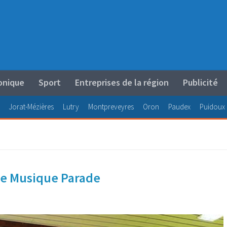
onique
Sport
Entreprises de la région
Publicité
Jorat-Mézières
Lutry
Montpreveyres
Oron
Paudex
Puidoux
se Musique Parade