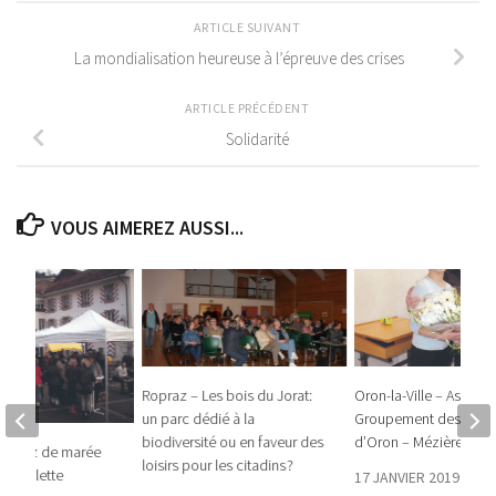
ARTICLE SUIVANT
La mondialisation heureuse à l’épreuve des crises
ARTICLE PRÉCÉDENT
Solidarité
VOUS AIMEREZ AUSSI...
Ropraz – Les bois du Jorat:
Oron-la-Ville – Assem
un parc dédié à la
Groupement des béné
biodiversité ou en faveur des
d’Oron – Mézières (G
un raz de marée
loisirs pour les citadins ?
 de Villette
17 JANVIER 2019