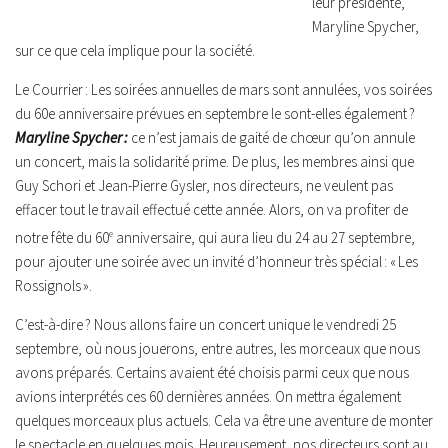
leur présidente,
Maryline Spycher,
sur ce que cela implique pour la société.
Le Courrier : Les soirées annuelles de mars sont annulées, vos soirées
du 60e anniversaire prévues en septembre le sont-elles également ?
Maryline Spycher :
ce n’est jamais de gaité de chœur qu’on annule
un concert, mais la solidarité prime. De plus, les membres ainsi que
Guy Schori et Jean-Pierre Gysler, nos directeurs, ne veulent pas
effacer tout le travail effectué cette année. Alors, on va profiter de
notre fête du 60
e
anniversaire, qui aura lieu du 24 au 27 septembre,
pour ajouter une soirée avec un invité d’honneur très spécial : « Les
Rossignols ».
C’est-à-dire ? Nous allons faire un concert unique le vendredi 25
septembre, où nous jouerons, entre autres, les morceaux que nous
avons préparés. Certains avaient été choisis parmi ceux que nous
avions interprétés ces 60 dernières années. On mettra également
quelques morceaux plus actuels. Cela va être une aventure de monter
le spectacle en quelques mois. Heureusement, nos directeurs sont au