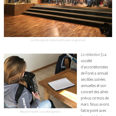
Les Rossignols étaient prêts pour la générale
La rédaction
| La
société
d’accordéonistes
de Forel a annulé
ses 60es soirées
annuelles et son
concert des aînés
prévus ce mois de
mars. Nous avons
fait le point avec
Maryline répète « Les Rossignols »