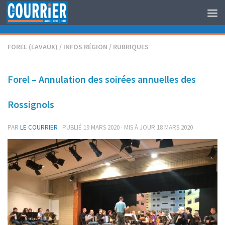
Au dessous du contenu
FOREL (LAVAUX)
/
INFOS RÉGION
/
RUBRIQUES
Forel – Annulation des soirées annuelles des
Rossignols
PAR
LE COURRIER
· PUBLIÉ
19 MARS 2020
· MIS À JOUR
18 MARS 2020