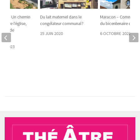
llage – Un chemin
Du lait maternel dans le
Maracon – Commémor
errière l’église,
congélateur communal ?
du bicentenaire du te
ne bande
25 JUIN 2020
6 OCTOBRE 2022
RE 2023