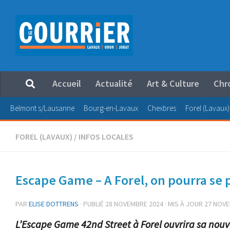
Au dessous du contenu
Accueil
Actualité
Art & Culture
Chr
Belmont s/Lausanne
Bourg-en-Lavaux
Chexbres
Forel (Lavaux)
FOREL (LAVAUX)
/
INFOS LOCALES
Escape Game – A Forel, on pourra se
PAR
ELISE DOTTRENS
· PUBLIÉ
28 NOVEMBRE 2024
· MIS À JOUR
27 NOVE
L’Escape Game 42nd Street à Forel ouvrira sa nouve