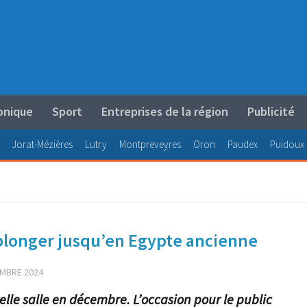
onique
Sport
Entreprises de la région
Publicité
Jorat-Mézières
Lutry
Montpreveyres
Oron
Paudex
Puidoux
 plonger jusqu’en Egypte ancienne
MBRE 2024
lle salle en décembre. L’occasion pour le public