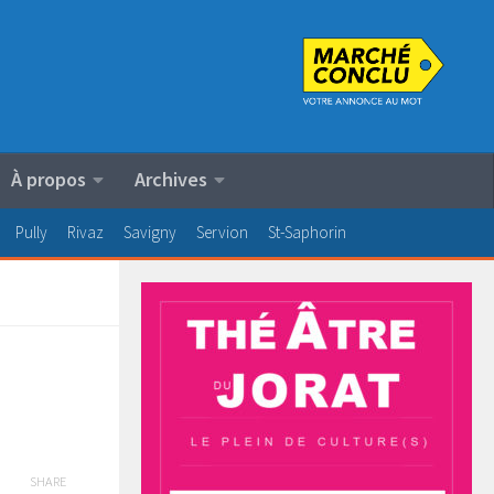
À propos
Archives
Pully
Rivaz
Savigny
Servion
St-Saphorin
SHARE